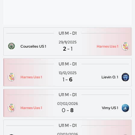
U11 M - D1
29/11/2025
Courcelles US 1
Harnes Uas 1
2
-
1
U11 M - D1
13/12/2025
Harnes Uas 1
Lievin O. 1
1
-
6
U11 M - D1
07/02/2026
Harnes Uas 1
Vimy US 1
0
-
8
U11 M - D1
07/03/2026