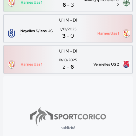
Montigny Gohelle FC
Harnes Uas 1
6
-
3
2
U11 M - D1
11/10/2025
Noyelles S/lens US
Harnes Uas 1
3
-
0
1
U11 M - D1
18/10/2025
Harnes Uas 1
Vermelles US 2
2
-
6
publicité