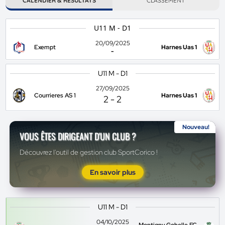
CALENDIER & RÉSULTATS
CLASSEMENT
U11 M - D1
20/09/2025
Exempt
Harnes Uas 1
-
U11 M - D1
27/09/2025
Courrieres AS 1
Harnes Uas 1
2
-
2
Nouveau!
VOUS ÊTES DIRIGEANT D'UN CLUB ?
Découvrez l'outil de gestion club SportCorico !
En savoir plus
U11 M - D1
04/10/2025