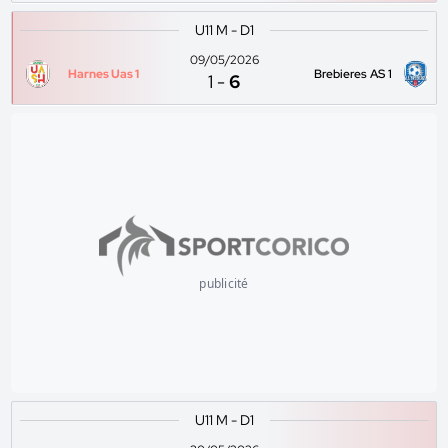
U11 M - D1
09/05/2026
Harnes Uas 1
Brebieres AS 1
1
-
6
publicité
U11 M - D1