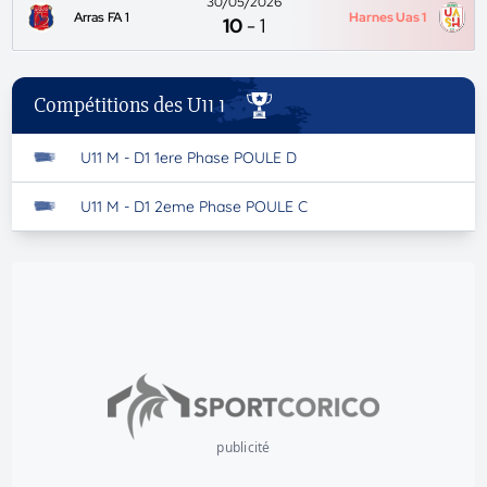
30/05/2026
Arras FA 1
Harnes Uas 1
10
-
1
Compétitions des U11 1
U11 M - D1 1ere Phase POULE D
U11 M - D1 2eme Phase POULE C
publicité