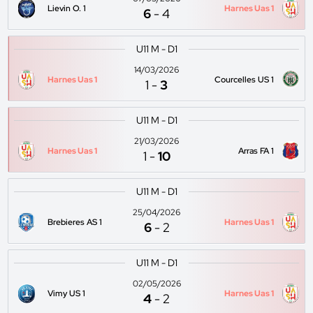
Lievin O. 1
Harnes Uas 1
6
-
4
U11 M - D1
14/03/2026
Harnes Uas 1
Courcelles US 1
1
-
3
U11 M - D1
21/03/2026
Harnes Uas 1
Arras FA 1
1
-
10
U11 M - D1
25/04/2026
Brebieres AS 1
Harnes Uas 1
6
-
2
U11 M - D1
02/05/2026
Vimy US 1
Harnes Uas 1
4
-
2