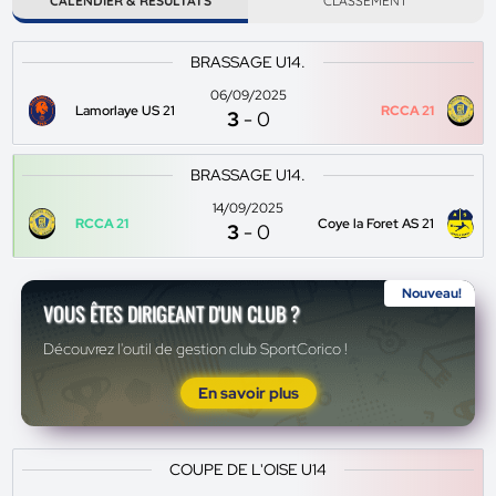
CALENDIER & RÉSULTATS
CLASSEMENT
BRASSAGE U14.
06/09/2025
Lamorlaye US 21
RCCA 21
3
-
0
BRASSAGE U14.
14/09/2025
RCCA 21
Coye la Foret AS 21
3
-
0
Nouveau!
VOUS ÊTES DIRIGEANT D'UN CLUB ?
Découvrez l'outil de gestion club SportCorico !
En savoir plus
COUPE DE L'OISE U14