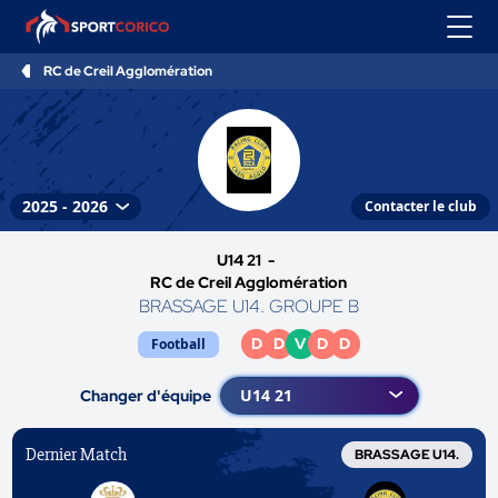
RC de Creil Agglomération
Contacter le club
U14 21 -
RC de Creil Agglomération
BRASSAGE U14. GROUPE B
D
D
V
D
D
Football
Changer d'équipe
Dernier Match
BRASSAGE U14.