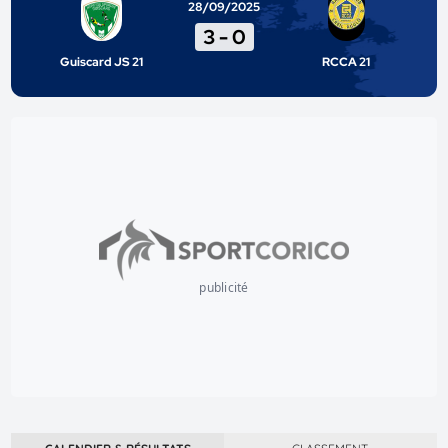
28/09/2025
3
-
0
Guiscard JS 21
RCCA 21
publicité