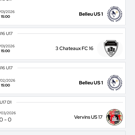
7/01/2026
Belleu US 1
15:00
U16 U17
1/01/2026
3 Chateaux FC 16
15:00
U16 U17
/02/2026
Belleu US 1
15:00
U17 D1
/03/2026
Vervins US 17
0
-
0