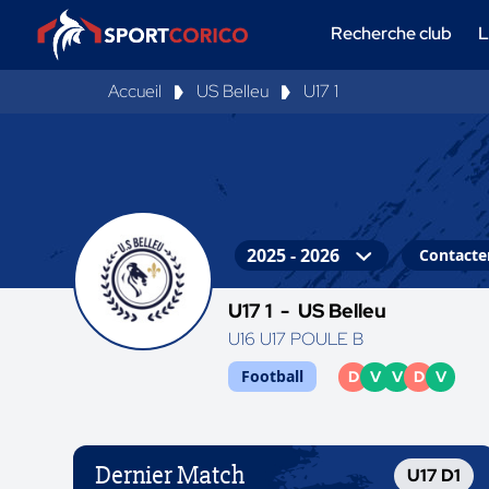
Recherche club
L
Accueil
US Belleu
U17 1
Contacter
U17 1 -
US Belleu
U16 U17 POULE B
Football
D
V
V
D
V
Dernier Match
U17 D1