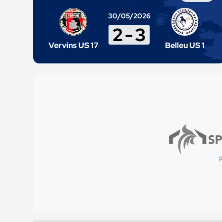
30/05/2026
2
-
3
Vervins US 17
Belleu US 1
p