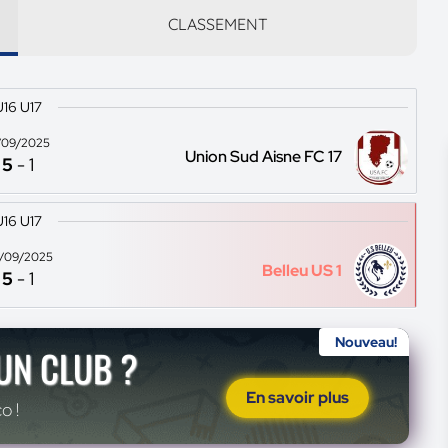
CLASSEMENT
U16 U17
/09/2025
Union Sud Aisne FC 17
5
-
1
U16 U17
/09/2025
Belleu US 1
5
-
1
Nouveau!
'UN CLUB ?
En savoir plus
o !