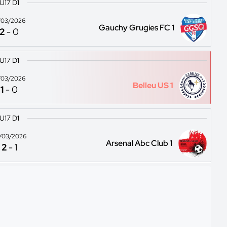
U17 D1
/03/2026
Gauchy Grugies FC 1
2
-
0
U17 D1
/03/2026
Belleu US 1
1
-
0
U17 D1
/03/2026
Arsenal Abc Club 1
2
-
1