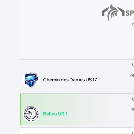
p
0
Chemin des Dames US 17
1
Belleu US 1