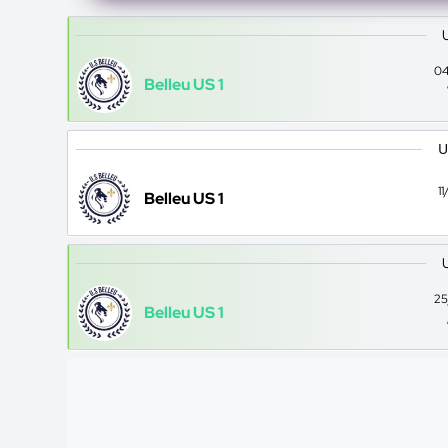
04
Belleu US 1
U
1
Belleu US 1
25
Belleu US 1