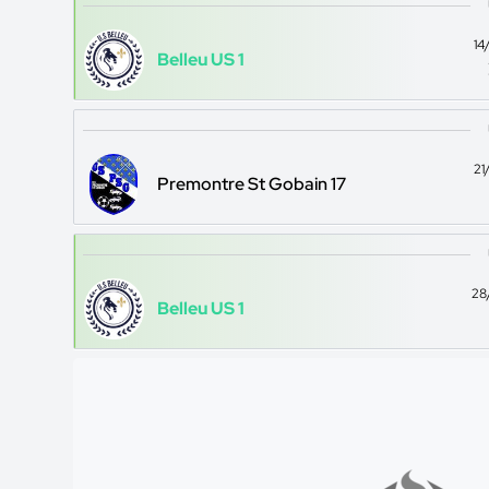
14
Belleu US 1
21
Premontre St Gobain 17
28
Belleu US 1