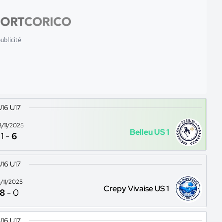
ublicité
U16 U17
8/11/2025
Belleu US 1
1
-
6
U16 U17
5/11/2025
Crepy Vivaise US 1
8
-
0
U16 U17