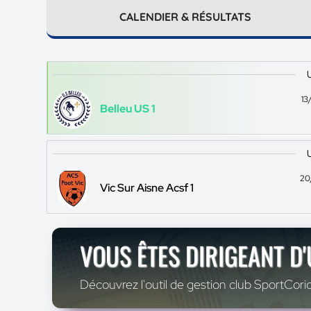
CALENDIER & RÉSULTATS
13
Belleu US 1
20
Vic Sur Aisne Acsf 1
VOUS ÊTES DIRIGEANT D
Découvrez l'outil de gestion club SportCoric