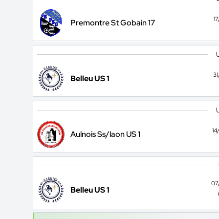
1
Premontre St Gobain 17
3
Belleu US 1
14
Aulnois Ss/laon US 1
07
Belleu US 1