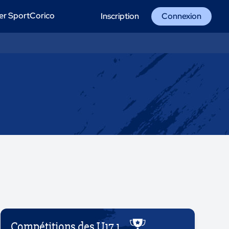
er SportCorico
Inscription
Connexion
Compétitions des U17 1