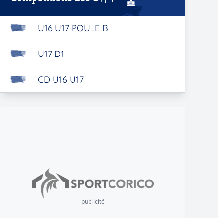
U16 U17 POULE B
U17 D1
CD U16 U17
publicité