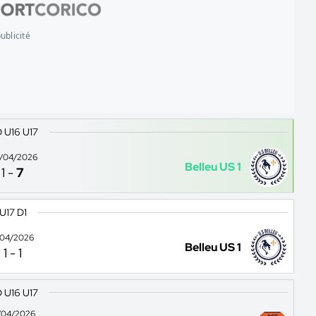
ublicité
 U16 U17
/04/2026
Belleu US 1
1
-
7
U17 D1
1/04/2026
Belleu US 1
1
-
1
 U16 U17
/04/2026