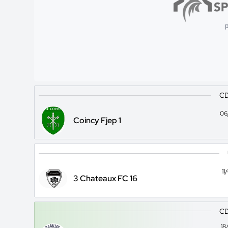
p
CD
06
Coincy Fjep 1
1
3 Chateaux FC 16
CD
18