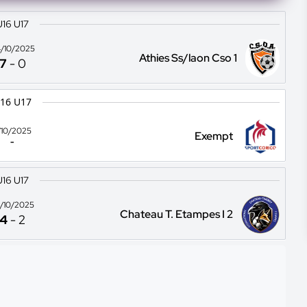
U16 U17
/10/2025
Athies Ss/laon Cso 1
7
-
0
16 U17
1/10/2025
Exempt
-
U16 U17
/10/2025
Chateau T. Etampes I 2
4
-
2