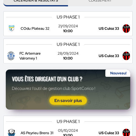
CALENDIER & RÉSULTATS
CLASSEMENT
U9 PHASE 1
21/09/2024
COdu Plateau 32
US Culoz 33
10:00
U9 PHASE 1
FC Artemare
28/09/2024
US Culoz 33
Valromey 1
10:00
Nouveau!
VOUS ÊTES DIRIGEANT D'UN CLUB ?
Découvrez l'outil de gestion club SportCorico !
En savoir plus
U9 PHASE 1
05/10/2024
AS Peyrieu Brens 31
US Culoz 33
10:00