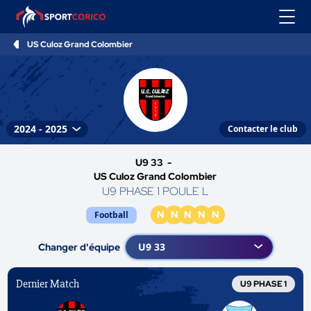
US Culoz Grand Colombier
Contacter le club
U9 33 -
US Culoz Grand Colombier
U9 PHASE 1 POULE L
N
N
N
N
N
Football
Changer d'équipe
Dernier Match
U9 PHASE 1