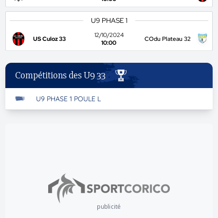
U9 PHASE 1
12/10/2024
US Culoz 33
COdu Plateau 32
10:00
Compétitions des U9 33
U9 PHASE 1 POULE L