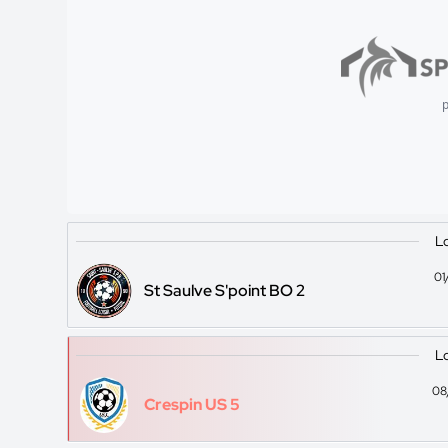
p
Lo
01
St Saulve S'point BO 2
Lo
08
Crespin US 5