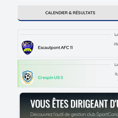
CALENDIER & RÉSULTATS
Lo
28
Escautpont AFC 11
Lo
1
Crespin US 5
VOUS ÊTES DIRIGEANT D
Découvrez l'outil de gestion club SportCoric