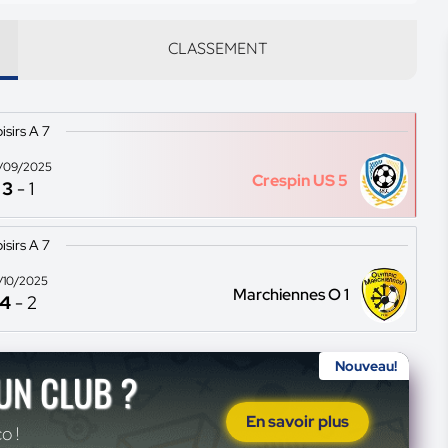
CLASSEMENT
isirs A 7
/09/2025
Crespin US 5
3
-
1
isirs A 7
2/10/2025
Marchiennes O 1
4
-
2
Nouveau!
'UN CLUB ?
En savoir plus
o !