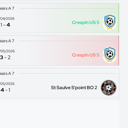
isirs A 7
/04/2026
Crespin US 5
1
-
4
isirs A 7
/05/2026
Crespin US 5
3
-
2
isirs A 7
/05/2026
St Saulve S'point BO 2
4
-
1