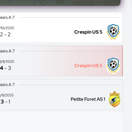
isirs A 7
9/10/2025
Crespin US 5
2
-
2
isirs A 7
9/11/2025
Crespin US 5
4
-
3
isirs A 7
6/11/2025
Petite Foret AS 1
3
-
1