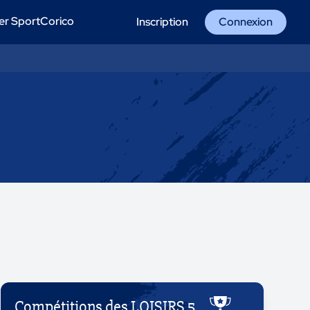
er SportCorico
Inscription
Connexion
Compétitions des LOISIRS 5