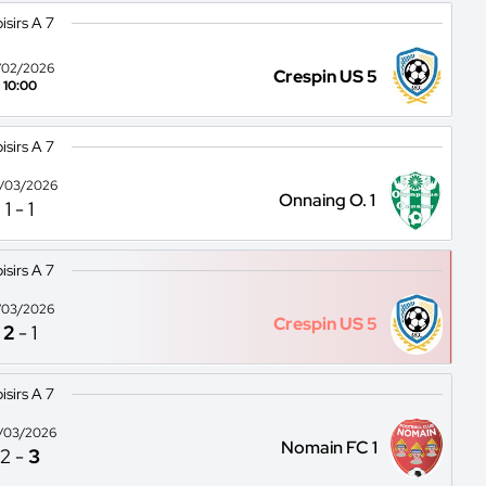
isirs A 7
/02/2026
Crespin US 5
10:00
isirs A 7
/03/2026
Onnaing O. 1
1
-
1
isirs A 7
/03/2026
Crespin US 5
2
-
1
isirs A 7
/03/2026
Nomain FC 1
2
-
3