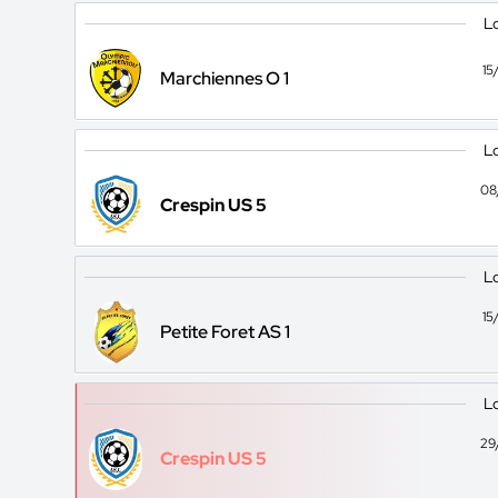
Lo
15
Marchiennes O 1
Lo
08
Crespin US 5
Lo
15
Petite Foret AS 1
Lo
29
Crespin US 5