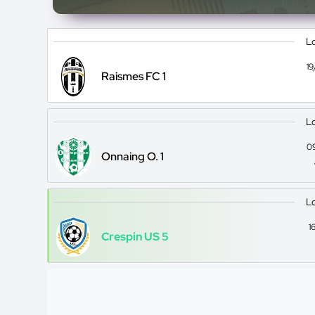
Lo
1
Raismes FC 1
Lo
0
Onnaing O. 1
Lo
1
Crespin US 5