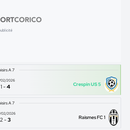
ublicité
isirs A 7
/02/2026
Crespin US 5
1
-
4
isirs A 7
/02/2026
Raismes FC 1
2
-
3