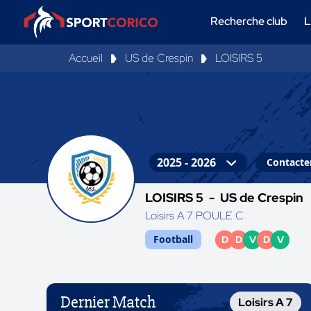
Recherche club
L
Accueil
US de Crespin
LOISIRS 5
Contacter
LOISIRS 5 -
US de Crespin
Loisirs A 7 POULE C
Football
D
D
V
D
V
Dernier Match
Loisirs A 7