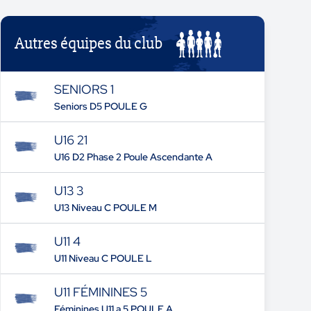
Autres équipes du club
SENIORS 1
Seniors D5 POULE G
U16 21
U16 D2 Phase 2 Poule Ascendante A
U13 3
U13 Niveau C POULE M
U11 4
U11 Niveau C POULE L
U11 FÉMININES 5
Féminines U11 a 5 POULE A