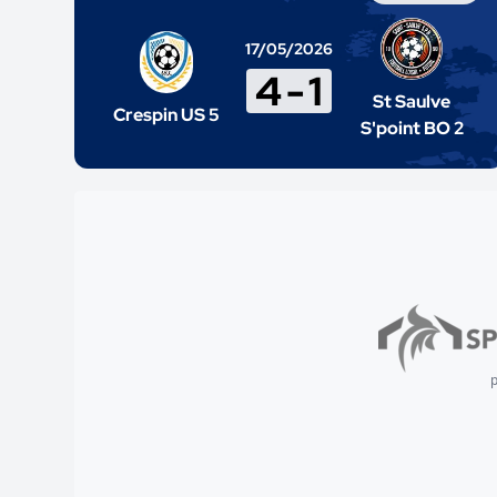
17/05/2026
4
-
1
St Saulve
Crespin US 5
S'point BO 2
p