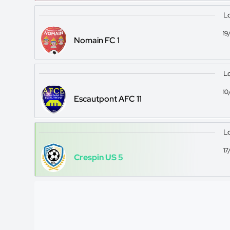
Lo
19
Nomain FC 1
Lo
10
Escautpont AFC 11
Lo
17
Crespin US 5