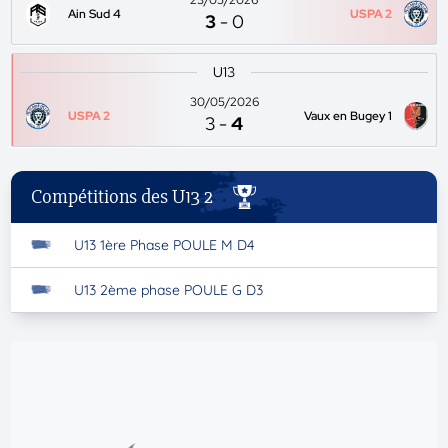
23/05/2026
Ain Sud 4
USPA 2
3
-
0
U13
30/05/2026
USPA 2
Vaux en Bugey 1
3
-
4
Compétitions des U13 2
U13 1ère Phase POULE M D4
U13 2ème phase POULE G D3