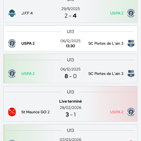
29/11/2025
J.F.F 4
USPA 2
2
-
4
U13
06/12/2025
USPA 2
SC Portes de L'ain 3
13:30
U13
06/12/2025
USPA 2
SC Portes de L'ain 3
8
-
0
U13
Live terminé
28/02/2026
St Maurice GO 2
USPA 2
3
-
1
U13
07/03/2026