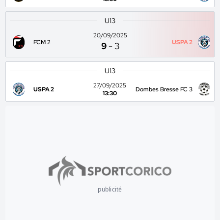
U13
20/09/2025
FCM 2
USPA 2
9
-
3
U13
27/09/2025
USPA 2
Dombes Bresse FC 3
13:30
publicité