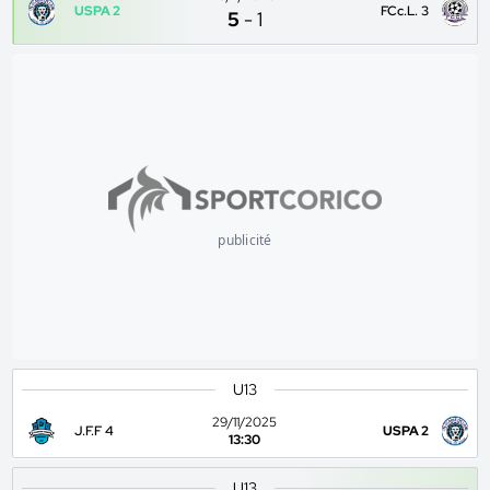
USPA 2
FCc.L. 3
5
-
1
publicité
U13
29/11/2025
J.F.F 4
USPA 2
13:30
U13