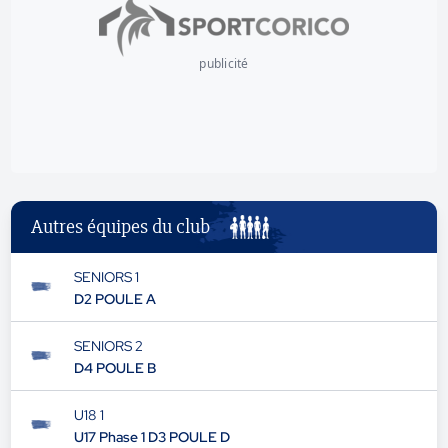
publicité
Autres équipes du club
SENIORS 1
D2 POULE A
SENIORS 2
D4 POULE B
U18 1
U17 Phase 1 D3 POULE D