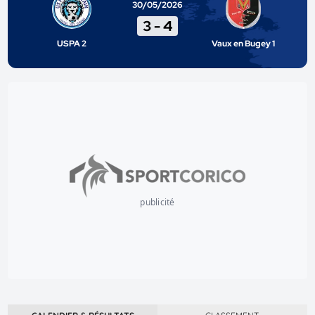
30/05/2026
3
-
4
USPA 2
Vaux en Bugey 1
publicité