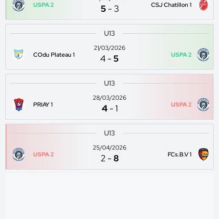
USPA 2
CSJ Chatillon 1
5
-
3
U13
21/03/2026
COdu Plateau 1
USPA 2
4
-
5
U13
28/03/2026
PRIAY 1
USPA 2
4
-
1
U13
25/04/2026
USPA 2
FCs.B.V 1
2
-
8