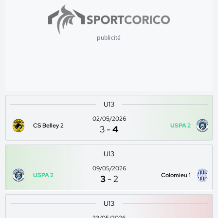
publicité
U13
02/05/2026
CS Belley 2
USPA 2
3
-
4
U13
09/05/2026
USPA 2
Colomieu 1
3
-
2
U13