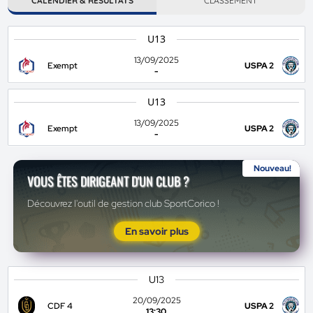
CALENDIER & RÉSULTATS
CLASSEMENT
U13
13/09/2025
Exempt
USPA 2
-
U13
13/09/2025
Exempt
USPA 2
-
Nouveau!
VOUS ÊTES DIRIGEANT D'UN CLUB ?
Découvrez l'outil de gestion club SportCorico !
En savoir plus
U13
20/09/2025
CDF 4
USPA 2
13:30