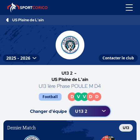
US Plaine de L'ain
Contacter le club
U13 2 -
US Plaine de L'ain
U13 1ère Phase POULE M D4
D
V
V
D
D
Football
Changer d'équipe
Dernier Match
U13