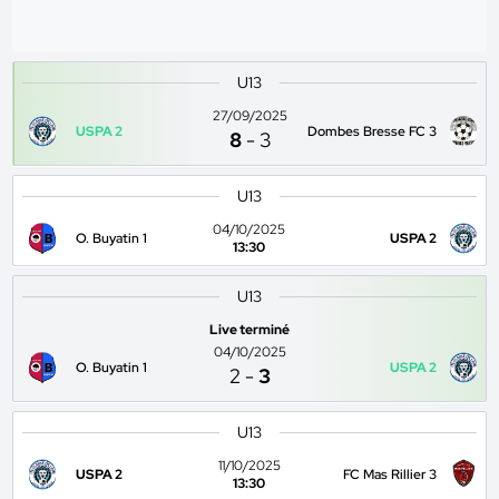
U13
27/09/2025
USPA 2
Dombes Bresse FC 3
8
-
3
U13
04/10/2025
O. Buyatin 1
USPA 2
13:30
U13
Live terminé
04/10/2025
O. Buyatin 1
USPA 2
2
-
3
U13
11/10/2025
USPA 2
FC Mas Rillier 3
13:30