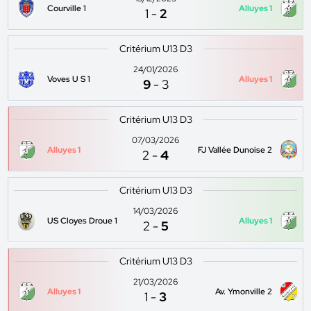
Courville 1
Alluyes 1
1
-
2
Critérium U13 D3
24/01/2026
Voves U S 1
Alluyes 1
9
-
3
Critérium U13 D3
07/03/2026
Alluyes 1
FJ Vallée Dunoise 2
2
-
4
Critérium U13 D3
14/03/2026
US Cloyes Droue 1
Alluyes 1
2
-
5
Critérium U13 D3
21/03/2026
Alluyes 1
Av. Ymonville 2
1
-
3