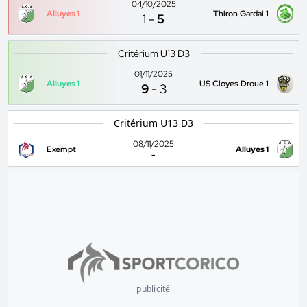
04/10/2025
Alluyes 1
Thiron Gardai 1
1
-
5
Critérium U13 D3
01/11/2025
Alluyes 1
US Cloyes Droue 1
9
-
3
Critérium U13 D3
08/11/2025
Exempt
Alluyes 1
-
publicité