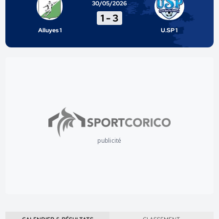
30/05/2026
1
-
3
Alluyes 1
U.SP 1
publicité