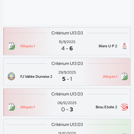
Critérium U13 D3
15/11/2025
Alluyes 1
Illiers U P 2
4
-
6
Critérium U13 D3
29/11/2025
FJ Vallée Dunoise 2
Alluyes 1
5
-
1
Critérium U13 D3
06/12/2025
Alluyes 1
Brou Etoile 2
0
-
3
Critérium U13 D3
13/12/2025