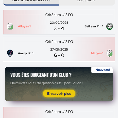
CALENDIER & RÉSULTATS
CLASSEMENT
Critérium U13 D3
20/09/2025
Alluyes 1
Bailleau Pin 1
3
-
4
Critérium U13 D3
27/09/2025
Amilly FC 1
Alluyes 1
6
-
0
Nouveau!
VOUS ÊTES DIRIGEANT D'UN CLUB ?
Découvrez l'outil de gestion club SportCorico !
En savoir plus
Critérium U13 D3