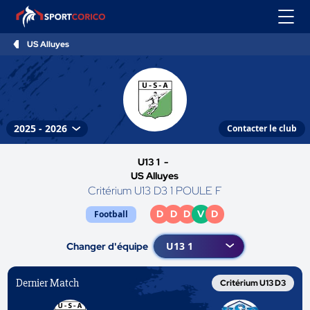
US Alluyes
Contacter le club
U13 1 -
US Alluyes
Critérium U13 D3 1 POULE F
D
D
D
V
D
Football
Changer d'équipe
Dernier Match
Critérium U13 D3