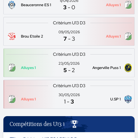
11/04/2026
Beauceronne ES 1
Alluyes 1
3
-
0
Critérium U13 D3
09/05/2026
Brou Etoile 2
Alluyes 1
7
-
3
Critérium U13 D3
23/05/2026
Alluyes 1
Angerville Puss 1
5
-
2
Critérium U13 D3
30/05/2026
Alluyes 1
U.SP 1
1
-
3
Compétitions des U13 1