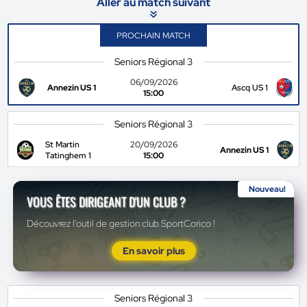
Aller au match suivant
PROCHAIN MATCH
Seniors Régional 3
06/09/2026
Annezin US 1
Ascq US 1
15:00
Seniors Régional 3
St Martin
20/09/2026
Annezin US 1
Tatinghem 1
15:00
Nouveau!
VOUS ÊTES DIRIGEANT D'UN CLUB ?
Découvrez l'outil de gestion club SportCorico !
En savoir plus
Seniors Régional 3