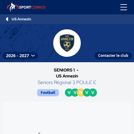
US Annezin
Contacter le club
SENIORS 1 -
US Annezin
Seniors Régional 3 POULE E
V
V
N
V
V
Football