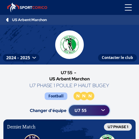
US Arbent Marchon
Contacter le club
U7 55 -
US Arbent Marchon
U7 PHASE 1 POULE P HAUT BUGEY
N
N
N
Football
Changer d'équipe
Dernier Match
U7 PHASE 1