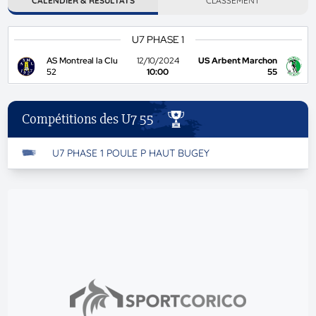
CALENDIER & RÉSULTATS
CLASSEMENT
U7 PHASE 1
AS Montreal la Clu
12/10/2024
US Arbent Marchon
52
10:00
55
Compétitions des U7 55
U7 PHASE 1 POULE P HAUT BUGEY