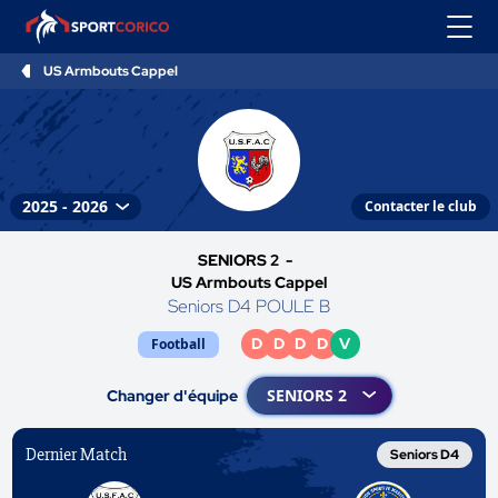
US Armbouts Cappel
Contacter le club
SENIORS 2 -
US Armbouts Cappel
Seniors D4 POULE B
D
D
D
D
V
Football
Changer d'équipe
Dernier Match
Seniors D4