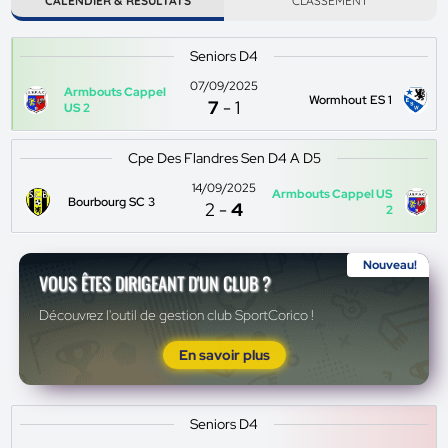
CALENDIER & RÉSULTATS
CLASSEMENT
Seniors D4
07/09/2025
Armbouts Cappel
Wormhout ES 1
7
-
1
US 2
Cpe Des Flandres Sen D4 A D5
14/09/2025
Armbouts Cappel US
Bourbourg SC 3
2
-
4
2
Nouveau!
VOUS ÊTES DIRIGEANT D'UN CLUB ?
Découvrez l'outil de gestion club SportCorico !
En savoir plus
Seniors D4