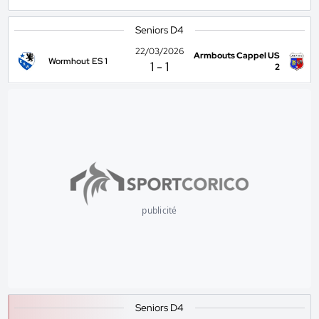
Seniors D4
22/03/2026
Armbouts Cappel US
Wormhout ES 1
1
-
1
2
publicité
Seniors D4