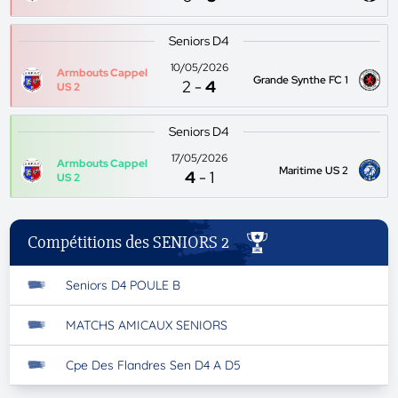
Seniors D4
10/05/2026
Armbouts Cappel
Grande Synthe FC 1
2
-
4
US 2
Seniors D4
17/05/2026
Armbouts Cappel
Maritime US 2
4
-
1
US 2
Compétitions des SENIORS 2
Seniors D4 POULE B
MATCHS AMICAUX SENIORS
Cpe Des Flandres Sen D4 A D5