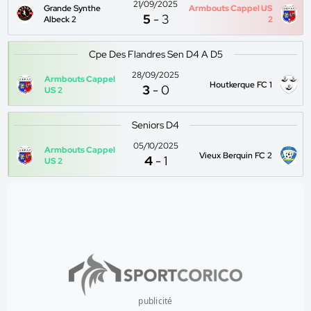
21/09/2025
Grande Synthe
Armbouts Cappel US
5
-
3
Albeck 2
2
Cpe Des Flandres Sen D4 A D5
28/09/2025
Armbouts Cappel
Houtkerque FC 1
3
-
0
US 2
Seniors D4
05/10/2025
Armbouts Cappel
Vieux Berquin FC 2
4
-
1
US 2
publicité