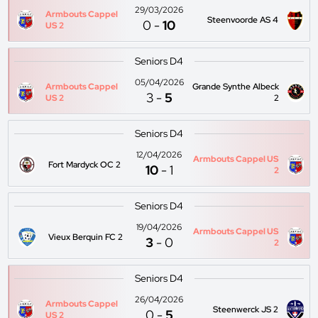
29/03/2026
Armbouts Cappel
Steenvoorde AS 4
0
-
10
US 2
Seniors D4
05/04/2026
Armbouts Cappel
Grande Synthe Albeck
3
-
5
US 2
2
Seniors D4
12/04/2026
Armbouts Cappel US
Fort Mardyck OC 2
10
-
1
2
Seniors D4
19/04/2026
Armbouts Cappel US
Vieux Berquin FC 2
3
-
0
2
Seniors D4
26/04/2026
Armbouts Cappel
Steenwerck JS 2
0
-
5
US 2