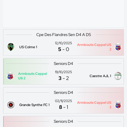
Cpe Des Flandres Sen D4 A D5
12/10/2025
Armbouts Cappel US
US Colme 1
5
-
0
2
Seniors D4
19/10/2025
Armbouts Cappel
Caestre AJL 1
3
-
2
US 2
Seniors D4
02/11/2025
Armbouts Cappel US
Grande Synthe FC 1
8
-
1
2
Seniors D4