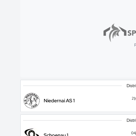
p
Distr
21
Niedernai AS 1
Distr
04
Schoenau 1