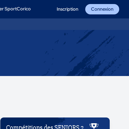
er SportCorico
Inscription
Connexion
Compétitions des SENIORS 2