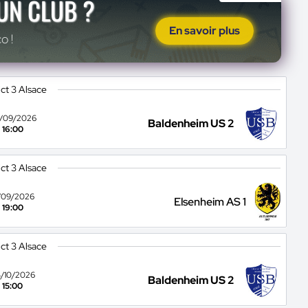
'UN CLUB ?
En savoir plus
o !
ict 3 Alsace
/09/2026
Baldenheim US 2
16:00
ict 3 Alsace
/09/2026
Elsenheim AS 1
19:00
ict 3 Alsace
/10/2026
Baldenheim US 2
15:00