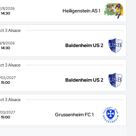
2/11/2026
Heiligenstein AS 1
14:30
ict 3 Alsace
9/11/2026
Baldenheim US 2
14:30
ict 3 Alsace
/02/2027
Baldenheim US 2
15:00
ict 3 Alsace
/03/2027
Grussenheim FC 1
15:00