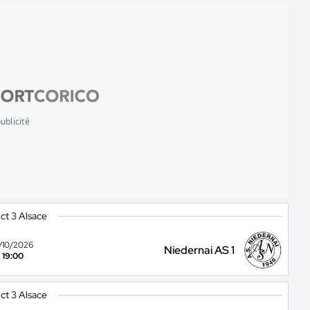
ublicité
ict 3 Alsace
7/10/2026
Niedernai AS 1
19:00
ict 3 Alsace