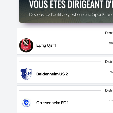
VOUS ÊTES DIRIGEANT D
Découvrez l'outil de gestion club SportCoric
Distr
06
Epfig Ujsf 1
Distr
19
Baldenheim US 2
Distr
04
Grussenheim FC 1