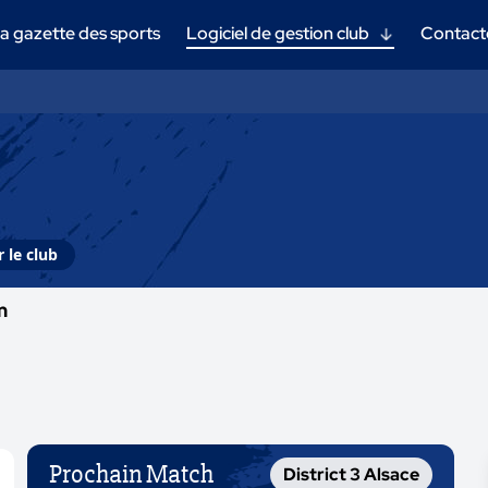
a gazette des sports
Logiciel de gestion club
Contact
 le club
m
Prochain Match
District 3 Alsace