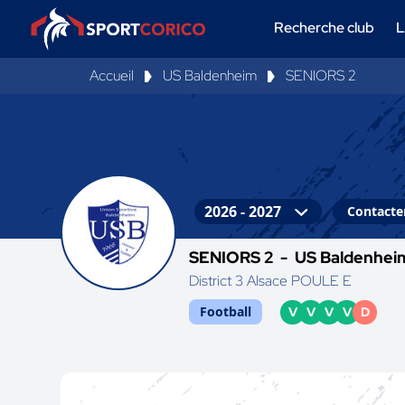
Recherche club
L
Accueil
US Baldenheim
SENIORS 2
Contacter
SENIORS 2 -
US Baldenhei
District 3 Alsace POULE E
Football
V
V
V
V
D