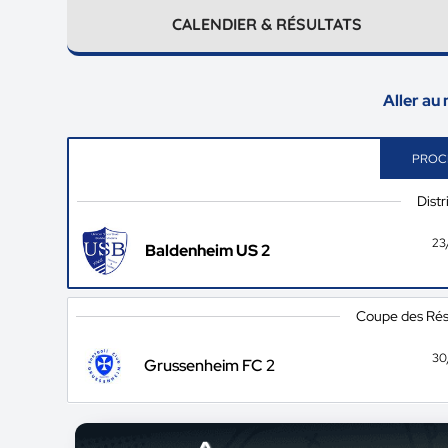
CALENDIER & RÉSULTATS
Aller au
PROC
Distr
23
Baldenheim US 2
Coupe des Rése
30
Grussenheim FC 2