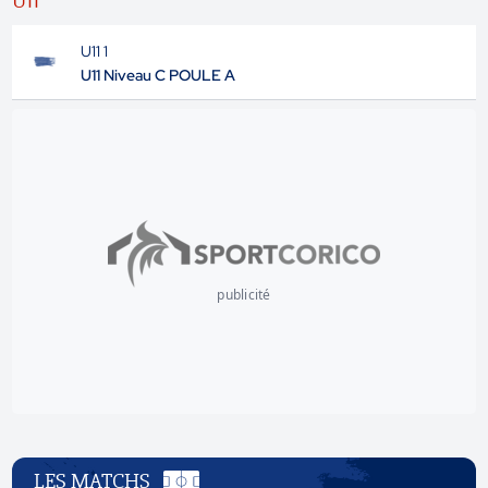
U11
U11 1
U11 Niveau C POULE A
publicité
LES MATCHS