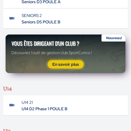
Seniors D3 POULE A
SENIORS 2
Seniors D5 POULE B
Nouveau!
VOUS ÊTES DIRIGEANT D'UN CLUB ?
Découvrez l'outil de gestion club SportCorico !
En savoir plus
U14
U14 21
U14 D2 Phase 1 POULE B