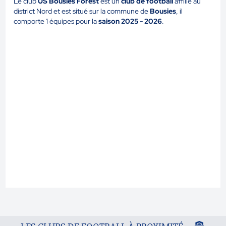
Le club
US Bousies Forest
est un
club de football
affilié au
district Nord et est situé sur la commune de
Bousies
, il
comporte 1 équipes pour la
saison 2025 - 2026
.