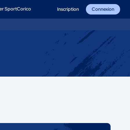
er SportCorico
Inscription
Connexion