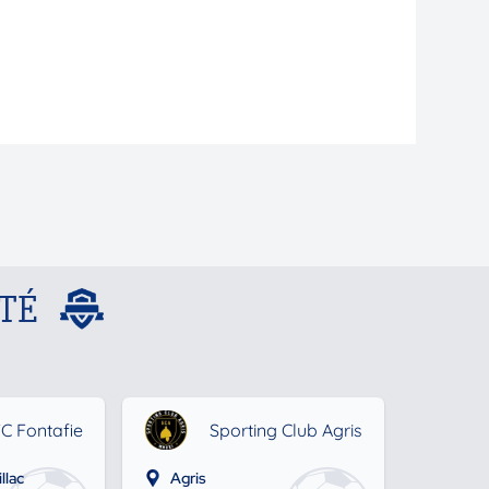
TÉ
C Fontafie
Sporting Club Agris
llac
Agris