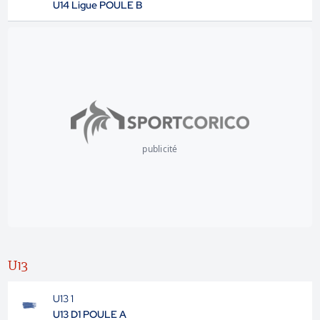
U14 Ligue POULE B
publicité
U13
U13 1
U13 D1 POULE A