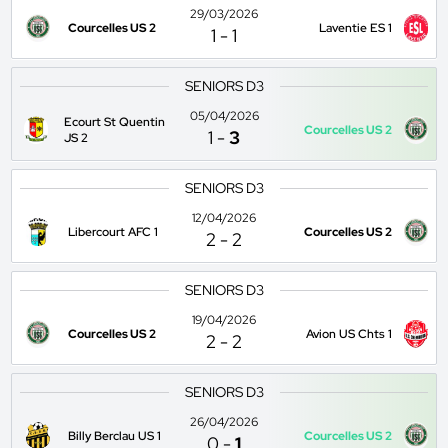
29/03/2026
Courcelles US 2
Laventie ES 1
1
-
1
SENIORS D3
05/04/2026
Ecourt St Quentin
Courcelles US 2
1
-
3
JS 2
SENIORS D3
12/04/2026
Libercourt AFC 1
Courcelles US 2
2
-
2
SENIORS D3
19/04/2026
Courcelles US 2
Avion US Chts 1
2
-
2
SENIORS D3
26/04/2026
Billy Berclau US 1
Courcelles US 2
0
-
1