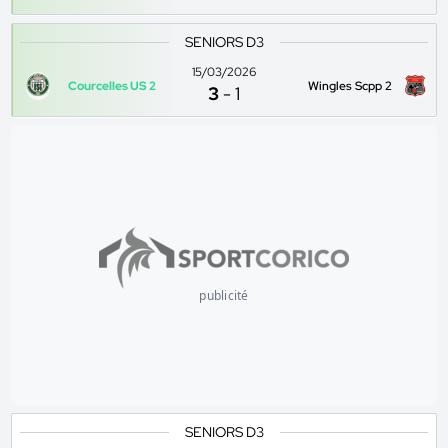
SENIORS D3
15/03/2026
Courcelles US 2
Wingles Scpp 2
3
-
1
publicité
SENIORS D3