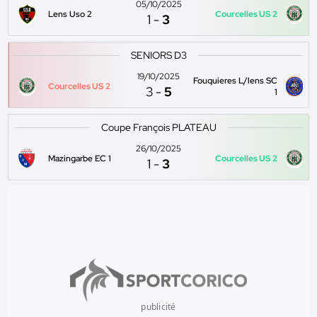
05/10/2025
Lens Uso 2
Courcelles US 2
1
-
3
SENIORS D3
19/10/2025
Fouquieres L/lens SC
Courcelles US 2
3
-
5
1
Coupe François PLATEAU
26/10/2025
Mazingarbe EC 1
Courcelles US 2
1
-
3
publicité