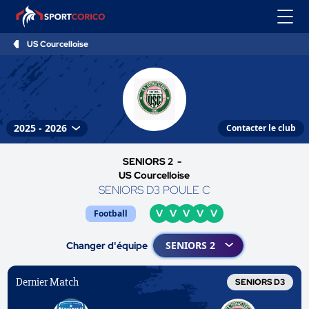
US Courcelloise
Contacter le club
SENIORS 2 -
US Courcelloise
SENIORS D3 POULE C
V
V
V
V
V
Football
Changer d'équipe
Dernier Match
SENIORS D3