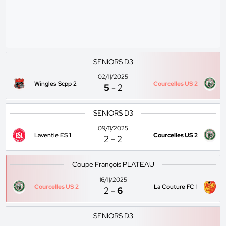
SENIORS D3
02/11/2025
Wingles Scpp 2
Courcelles US 2
5
-
2
SENIORS D3
09/11/2025
Laventie ES 1
Courcelles US 2
2
-
2
Coupe François PLATEAU
16/11/2025
Courcelles US 2
La Couture FC 1
2
-
6
SENIORS D3