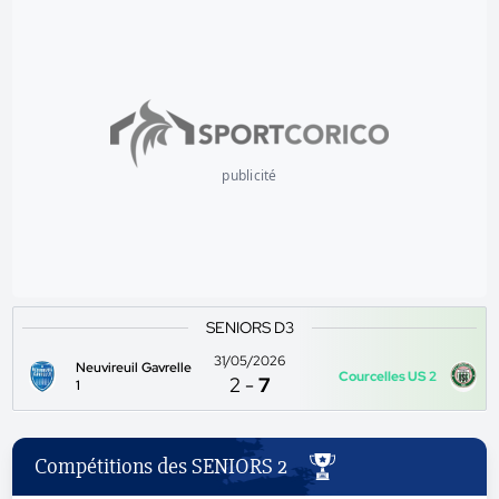
publicité
SENIORS D3
31/05/2026
Neuvireuil Gavrelle
Courcelles US 2
2
-
7
1
Compétitions des SENIORS 2