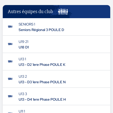
Autres équipes du club
SENIORS 1
Seniors Régional 3 POULE D
U19 21
U18 D1
U13 1
U13 - D2 1ere Phase POULE K
U13 2
U13 - D3 1ere Phase POULE N
U13 3
U13 - D4 1ere Phase POULE H
U11 1