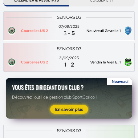
CALENDIER & RÉSULTATS
CLASSEMENT
SENIORS D3
07/09/2025
Courcelles US 2
Neuvireuil Gavrelle 1
3
-
5
SENIORS D3
21/09/2025
Courcelles US 2
Vendin le Vieil E. 1
1
-
2
Nouveau!
VOUS ÊTES DIRIGEANT D'UN CLUB ?
Découvrez l'outil de gestion club SportCorico !
En savoir plus
SENIORS D3