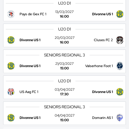
U20 D1
13/03/2027
Pays de Gex FC 1
Divonne US 1
16:00
U20 D1
20/03/2027
Divonne US 1
Cluses FC 2
16:00
SENIORS REGIONAL 3
21/03/2027
Divonne US 1
Valserhone Foot 1
15:00
U20 D1
03/04/2027
US Aag FC 1
Divonne US 1
17:30
SENIORS REGIONAL 3
04/04/2027
Divonne US 1
Domarin AS 1
15:00