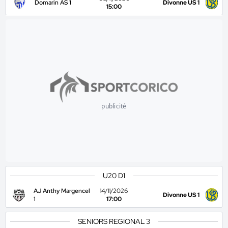
Domarin AS 1
Divonne US 1
15:00
publicité
U20 D1
AJ Anthy Margencel
14/11/2026
Divonne US 1
1
17:00
SENIORS REGIONAL 3