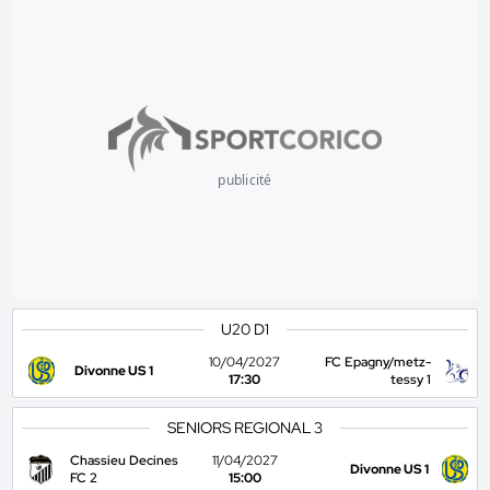
publicité
U20 D1
10/04/2027
FC Epagny/metz-
Divonne US 1
17:30
tessy 1
SENIORS REGIONAL 3
Chassieu Decines
11/04/2027
Divonne US 1
FC 2
15:00