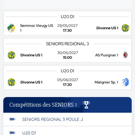
U20 D1
Semmoz Vieugy US
29/05/2027
Divonne US 1
1
17:30
SENIORS REGIONAL 3
30/05/2027
Divonne US 1
AS Pusignan 1
15:00
U20 D1
05/06/2027
Divonne US 1
Marignier Sp. 1
17:30
Compétitions des SENIORS 1
SENIORS REGIONAL 3 POULE J
U20 D1