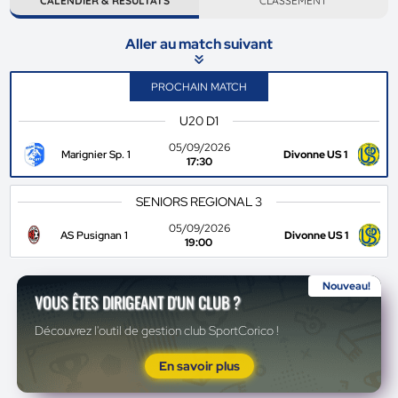
CALENDIER & RÉSULTATS
CLASSEMENT
Aller au match suivant
PROCHAIN MATCH
U20 D1
05/09/2026
Marignier Sp. 1
Divonne US 1
17:30
SENIORS REGIONAL 3
05/09/2026
AS Pusignan 1
Divonne US 1
19:00
Nouveau!
VOUS ÊTES DIRIGEANT D'UN CLUB ?
Découvrez l'outil de gestion club SportCorico !
En savoir plus