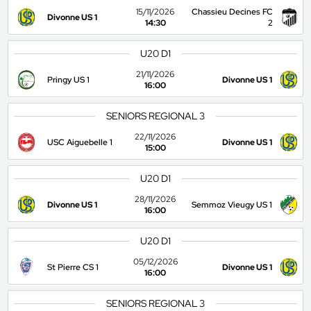
15/11/2026
Chassieu Decines FC
Divonne US 1
14:30
2
U20 D1
21/11/2026
Pringy US 1
Divonne US 1
16:00
SENIORS REGIONAL 3
22/11/2026
USC Aiguebelle 1
Divonne US 1
15:00
U20 D1
28/11/2026
Divonne US 1
Semmoz Vieugy US 1
16:00
U20 D1
05/12/2026
St Pierre CS 1
Divonne US 1
16:00
SENIORS REGIONAL 3