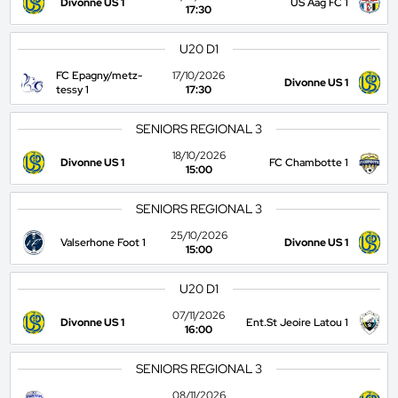
Divonne US 1
US Aag FC 1
17:30
U20 D1
FC Epagny/metz-
17/10/2026
Divonne US 1
tessy 1
17:30
SENIORS REGIONAL 3
18/10/2026
Divonne US 1
FC Chambotte 1
15:00
SENIORS REGIONAL 3
25/10/2026
Valserhone Foot 1
Divonne US 1
15:00
U20 D1
07/11/2026
Divonne US 1
Ent.St Jeoire Latou 1
16:00
SENIORS REGIONAL 3
08/11/2026