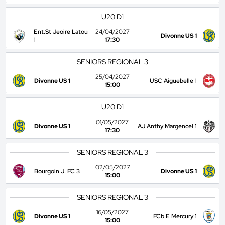
U20 D1
Ent.St Jeoire Latou
24/04/2027
Divonne US 1
1
17:30
SENIORS REGIONAL 3
25/04/2027
Divonne US 1
USC Aiguebelle 1
15:00
U20 D1
01/05/2027
Divonne US 1
AJ Anthy Margencel 1
17:30
SENIORS REGIONAL 3
02/05/2027
Bourgoin J. FC 3
Divonne US 1
15:00
SENIORS REGIONAL 3
16/05/2027
Divonne US 1
FCb.E Mercury 1
15:00