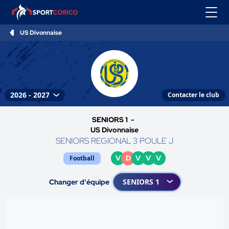
US Divonnaise
Contacter le club
SENIORS 1 -
US Divonnaise
SENIORS REGIONAL 3 POULE J
V
D
V
V
V
Football
Changer d'équipe