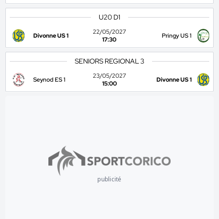
U20 D1
22/05/2027
Divonne US 1
Pringy US 1
17:30
SENIORS REGIONAL 3
23/05/2027
Seynod ES 1
Divonne US 1
15:00
publicité