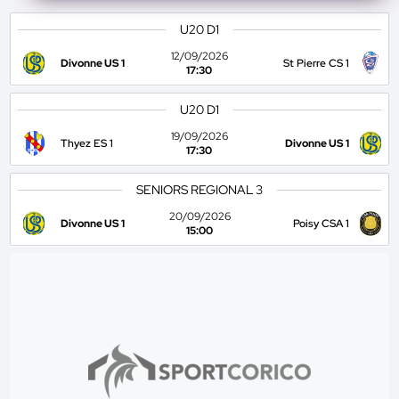
U20 D1
12/09/2026
Divonne US 1
St Pierre CS 1
17:30
U20 D1
19/09/2026
Thyez ES 1
Divonne US 1
17:30
SENIORS REGIONAL 3
20/09/2026
Divonne US 1
Poisy CSA 1
15:00