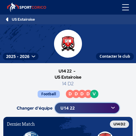
US Estairoise
Contacter le club
U14 22 -
US Estairoise
14 D2
D
D
D
D
V
Football
Changer d'équipe
Dernier Match
U14 D2