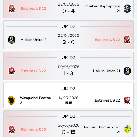
28/03/2026
Roubaix Asj Baptiste
Estaires US 22
0
-
4
21
U14 D2
25/04/2026
Halluin Union 21
Estaires US 22
3
-
0
U14 D2
09/05/2026
Estaires US 22
Halluin Union 21
1
-
3
U14 D2
Wasquehal Football
16/05/2026
Estaires US 22
21
15:15
U14 D2
30/05/2026
Faches Thumesnil FC
Estaires US 22
0
-
15
21