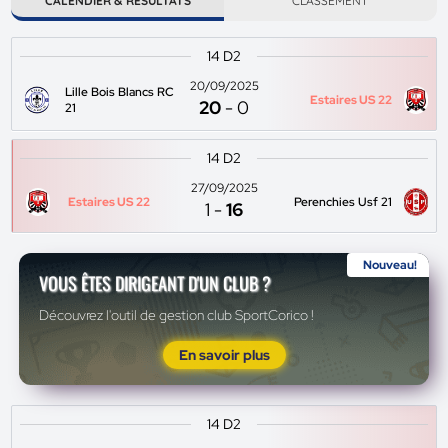
CALENDIER & RÉSULTATS
CLASSEMENT
14 D2
20/09/2025
Lille Bois Blancs RC
Estaires US 22
20
-
0
21
14 D2
27/09/2025
Estaires US 22
Perenchies Usf 21
1
-
16
Nouveau!
VOUS ÊTES DIRIGEANT D'UN CLUB ?
Découvrez l'outil de gestion club SportCorico !
En savoir plus
14 D2