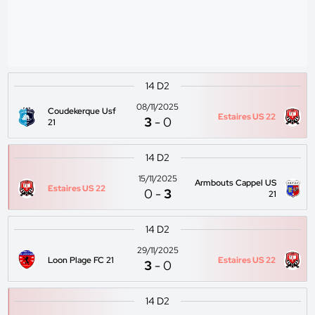
14 D2
08/11/2025
Coudekerque Usf
Estaires US 22
3
-
0
21
14 D2
15/11/2025
Armbouts Cappel US
Estaires US 22
0
-
3
21
14 D2
29/11/2025
Loon Plage FC 21
Estaires US 22
3
-
0
14 D2