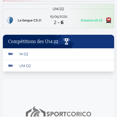
U14 D2
10/06/2026
La Gorgue CS 21
Estaires US 22
2
-
6
Compétitions des U14 22
14 D2
U14 D2