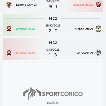
11/10/2025
Lomme Osm 21
Estaires US 22
9
-
1
14 D2
25/10/2025
Estaires US 22
Nieppe Ufc 21
2
-
0
14 D2
01/11/2025
Estaires US 22
Bac Sports 21
1
-
3
publicité