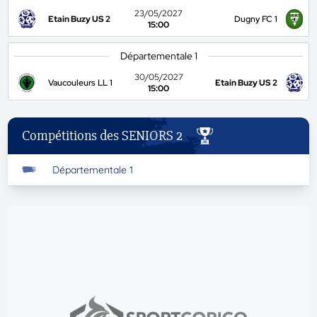
23/05/2027
Etain Buzy US 2
Dugny FC 1
15:00
Départementale 1
30/05/2027
Vaucouleurs LL 1
Etain Buzy US 2
15:00
Compétitions des SENIORS 2
Départementale 1