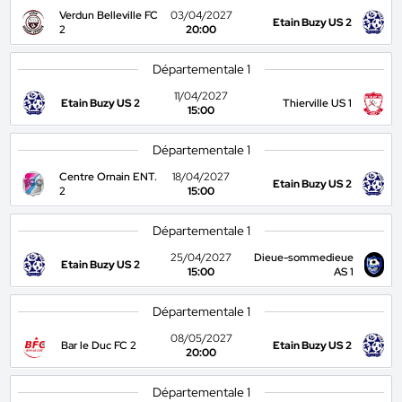
Verdun Belleville FC
03/04/2027
Etain Buzy US 2
2
20:00
Départementale 1
11/04/2027
Etain Buzy US 2
Thierville US 1
15:00
Départementale 1
Centre Ornain ENT.
18/04/2027
Etain Buzy US 2
2
15:00
Départementale 1
25/04/2027
Dieue-sommedieue
Etain Buzy US 2
15:00
AS 1
Départementale 1
08/05/2027
Bar le Duc FC 2
Etain Buzy US 2
20:00
Départementale 1