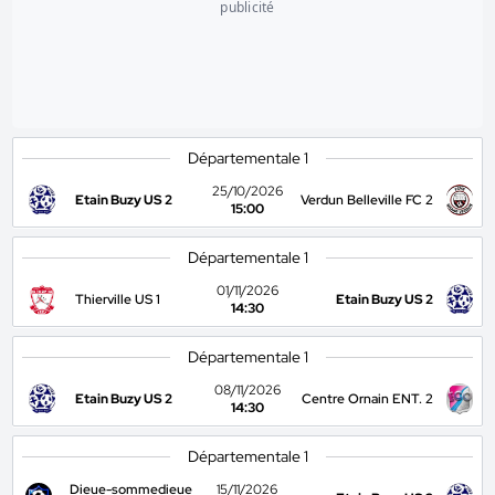
publicité
Départementale 1
25/10/2026
Etain Buzy US 2
Verdun Belleville FC 2
15:00
Départementale 1
01/11/2026
Thierville US 1
Etain Buzy US 2
14:30
Départementale 1
08/11/2026
Etain Buzy US 2
Centre Ornain ENT. 2
14:30
Départementale 1
Dieue-sommedieue
15/11/2026