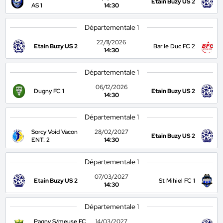
Etain Buzy US 2
AS 1
14:30
Départementale 1
22/11/2026
Etain Buzy US 2
Bar le Duc FC 2
14:30
Départementale 1
06/12/2026
Dugny FC 1
Etain Buzy US 2
14:30
Départementale 1
Sorcy Void Vacon
28/02/2027
Etain Buzy US 2
ENT. 2
14:30
Départementale 1
07/03/2027
Etain Buzy US 2
St Mihiel FC 1
14:30
Départementale 1
Pagny S/meuse FC
14/03/2027