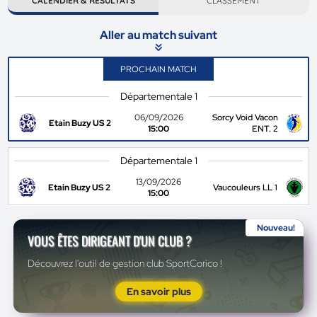
CALENDIER & RÉSULTATS
CLASSEMENT
Aller au match suivant
PROCHAIN MATCH
Départementale 1
06/09/2026
Sorcy Void Vacon
Etain Buzy US 2
15:00
ENT. 2
Départementale 1
13/09/2026
Etain Buzy US 2
Vaucouleurs LL 1
15:00
Nouveau!
VOUS ÊTES DIRIGEANT D'UN CLUB ?
Découvrez l'outil de gestion club SportCorico !
En savoir plus