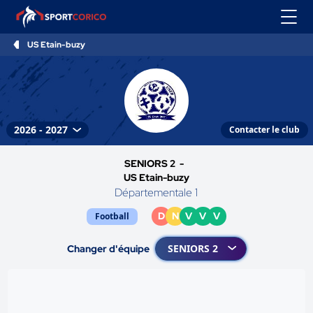
US Etain-buzy
Contacter le club
SENIORS 2 -
US Etain-buzy
Départementale 1
D
N
V
V
V
Football
Changer d'équipe