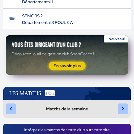
Départemental 1
SENIORS 2
Départemental 3 POULE A
Nouveau!
VOUS ÊTES DIRIGEANT D'UN CLUB ?
Découvrez l'outil de gestion club SportCorico !
En savoir plus
LES MATCHS
<
>
Matchs de la semaine
Intégrez les matchs de votre club sur votre site