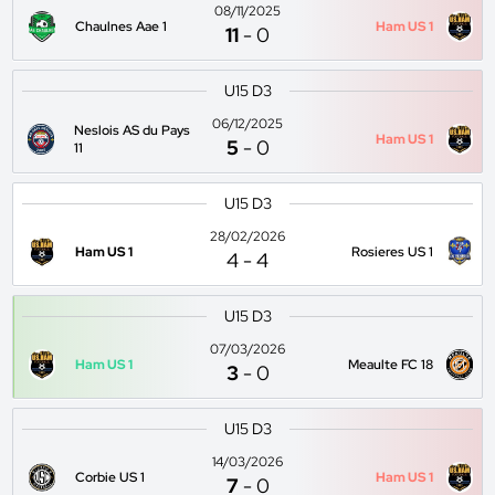
08/11/2025
Chaulnes Aae 1
Ham US 1
11
-
0
U15 D3
06/12/2025
Neslois AS du Pays
Ham US 1
5
-
0
11
U15 D3
28/02/2026
Ham US 1
Rosieres US 1
4
-
4
U15 D3
07/03/2026
Ham US 1
Meaulte FC 18
3
-
0
U15 D3
14/03/2026
Corbie US 1
Ham US 1
7
-
0