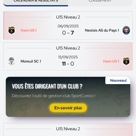
CALENDIER & RÉSULTATS
CLASSEMENT
U15 Niveau 2
06/09/2025
Ham US 1
Neslois AS du Pays 1
0
-
7
U15 Niveau 2
13/09/2025
Moreuil SC 1
Ham US 1
11
-
0
Nouveau!
VOUS ÊTES DIRIGEANT D'UN CLUB ?
Découvrez l'outil de gestion club SportCorico !
En savoir plus
U15 Niveau 2