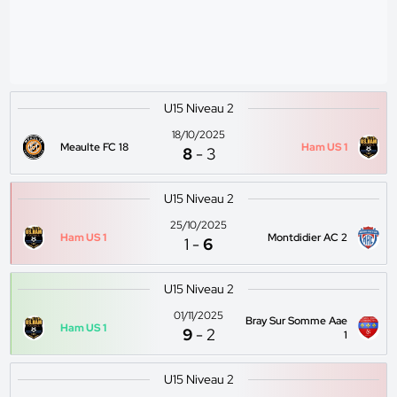
U15 Niveau 2
18/10/2025
Meaulte FC 18
Ham US 1
8
-
3
U15 Niveau 2
25/10/2025
Ham US 1
Montdidier AC 2
1
-
6
U15 Niveau 2
01/11/2025
Bray Sur Somme Aae
Ham US 1
9
-
2
1
U15 Niveau 2