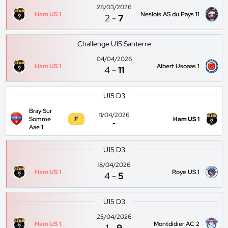
28/03/2026
Ham US 1
Neslois AS du Pays 11
2
-
7
Challenge U15 Santerre
04/04/2026
Ham US 1
Albert Usoaas 1
4
-
11
U15 D3
Bray Sur
11/04/2026
Somme
F
Ham US 1
-
Aae 1
U15 D3
18/04/2026
Ham US 1
Roye US 1
4
-
5
U15 D3
25/04/2026
Ham US 1
Montdidier AC 2
1
-
9