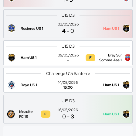
U15 D3
02/05/2026
Rosieres US 1
Ham US 1
4
-
0
U15 D3
09/05/2026
Bray Sur
Ham US 1
F
-
Somme Aae 1
Challenge U15 Santerre
14/05/2026
Roye US 1
Ham US 1
15:00
U15 D3
16/05/2026
Meaulte
F
Ham US 1
0
-
3
FC 18