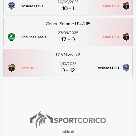
20/09/2025
Rosieres US 1
Ham US 1
10
-
1
Coupe Somme U14/U15
27/09/2025
Chaulnes Aae 1
Ham US 1
17
-
0
U15 Niveau 2
11/10/2025
Ham US 1
Rosieres US 1
0
-
12
publicité