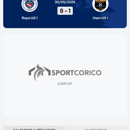
30/05/2026
8
-
1
Roye US 1
Ham US 1
publicité