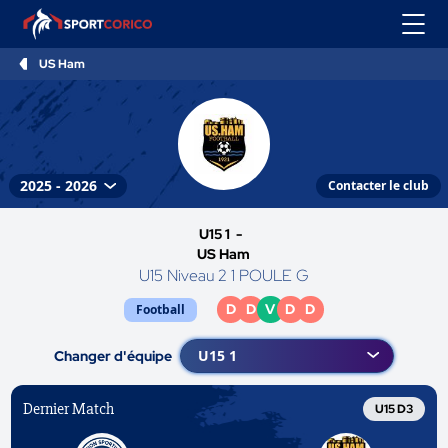
US Ham
Contacter le club
U15 1 -
US Ham
U15 Niveau 2 1 POULE G
D
D
V
D
D
Football
Changer d'équipe
Dernier Match
U15 D3