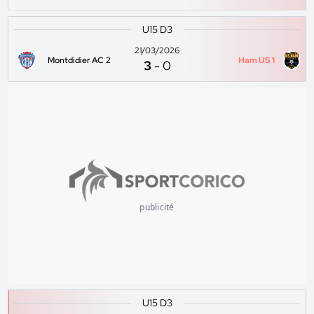
U15 D3
21/03/2026
Montdidier AC 2
Ham US 1
3
-
0
publicité
U15 D3