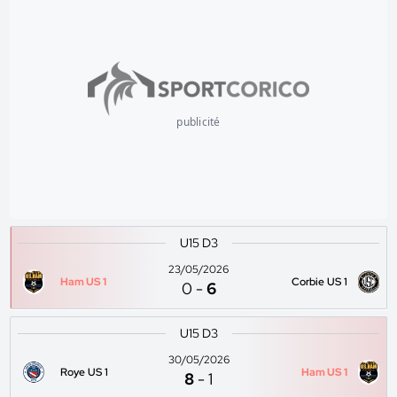
publicité
U15 D3
23/05/2026
Ham US 1
Corbie US 1
0
-
6
U15 D3
30/05/2026
Roye US 1
Ham US 1
8
-
1