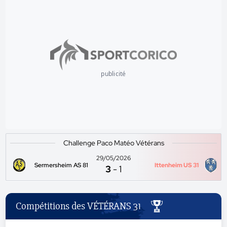
publicité
Challenge Paco Matéo Vétérans
29/05/2026
Sermersheim AS 81
Ittenheim US 31
3
-
1
Compétitions des VÉTÉRANS 31