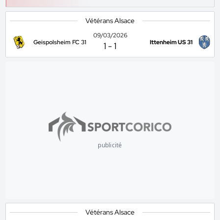
Vétérans Alsace
09/03/2026
Geispolsheim FC 31
Ittenheim US 31
1
-
1
publicité
Vétérans Alsace