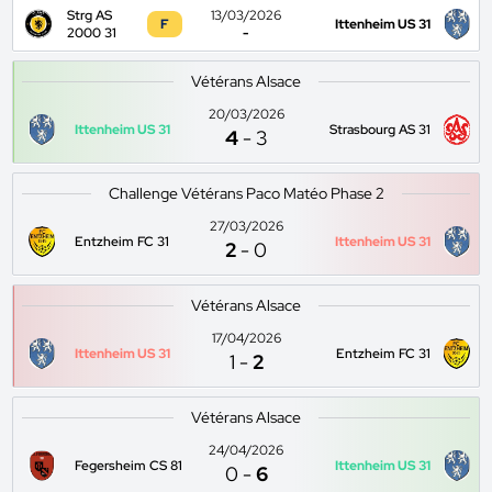
Strg AS
13/03/2026
F
Ittenheim US 31
2000 31
-
Vétérans Alsace
20/03/2026
Ittenheim US 31
Strasbourg AS 31
4
-
3
Challenge Vétérans Paco Matéo Phase 2
27/03/2026
Entzheim FC 31
Ittenheim US 31
2
-
0
Vétérans Alsace
17/04/2026
Ittenheim US 31
Entzheim FC 31
1
-
2
Vétérans Alsace
24/04/2026
Fegersheim CS 81
Ittenheim US 31
0
-
6