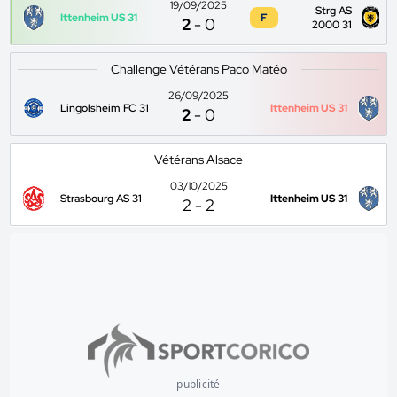
19/09/2025
Strg AS
Ittenheim US 31
F
2
-
0
2000 31
Challenge Vétérans Paco Matéo
26/09/2025
Lingolsheim FC 31
Ittenheim US 31
2
-
0
Vétérans Alsace
03/10/2025
Strasbourg AS 31
Ittenheim US 31
2
-
2
publicité