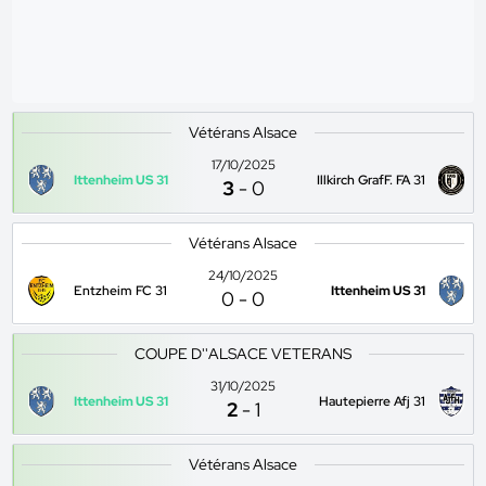
Vétérans Alsace
17/10/2025
Ittenheim US 31
Illkirch GrafF. FA 31
3
-
0
Vétérans Alsace
24/10/2025
Entzheim FC 31
Ittenheim US 31
0
-
0
COUPE D''ALSACE VETERANS
31/10/2025
Ittenheim US 31
Hautepierre Afj 31
2
-
1
Vétérans Alsace