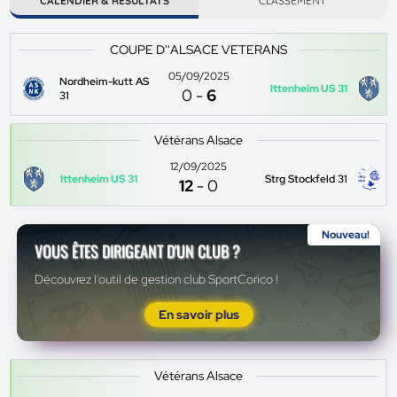
CALENDIER & RÉSULTATS
CLASSEMENT
COUPE D''ALSACE VETERANS
05/09/2025
Nordheim-kutt AS
Ittenheim US 31
0
-
6
31
Vétérans Alsace
12/09/2025
Ittenheim US 31
Strg Stockfeld 31
12
-
0
Nouveau!
VOUS ÊTES DIRIGEANT D'UN CLUB ?
Découvrez l'outil de gestion club SportCorico !
En savoir plus
Vétérans Alsace