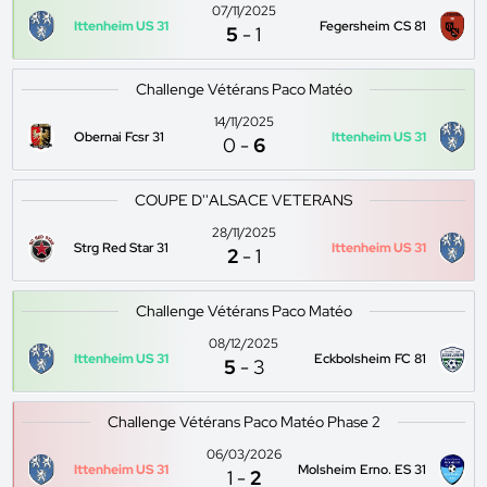
07/11/2025
Ittenheim US 31
Fegersheim CS 81
5
-
1
Challenge Vétérans Paco Matéo
14/11/2025
Obernai Fcsr 31
Ittenheim US 31
0
-
6
COUPE D''ALSACE VETERANS
28/11/2025
Strg Red Star 31
Ittenheim US 31
2
-
1
Challenge Vétérans Paco Matéo
08/12/2025
Ittenheim US 31
Eckbolsheim FC 81
5
-
3
Challenge Vétérans Paco Matéo Phase 2
06/03/2026
Ittenheim US 31
Molsheim Erno. ES 31
1
-
2