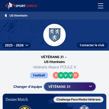
US Ittenheim
Contacter le club
VÉTÉRANS 31 -
US Ittenheim
Vétérans Alsace POULE K
D
V
V
V
D
Football
Changer d'équipe
Dernier Match
Challenge Paco Matéo Vétérans