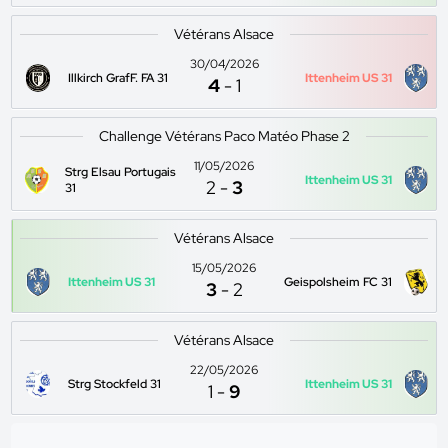
Vétérans Alsace
30/04/2026
Illkirch GrafF. FA 31
Ittenheim US 31
4
-
1
Challenge Vétérans Paco Matéo Phase 2
11/05/2026
Strg Elsau Portugais
Ittenheim US 31
2
-
3
31
Vétérans Alsace
15/05/2026
Ittenheim US 31
Geispolsheim FC 31
3
-
2
Vétérans Alsace
22/05/2026
Strg Stockfeld 31
Ittenheim US 31
1
-
9