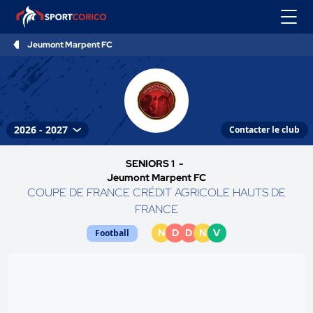
Jeumont Marpent FC
Contacter le club
SENIORS 1 -
Jeumont Marpent FC
COUPE DE FRANCE CRÉDIT AGRICOLE HAUTS DE
FRANCE
N
D
D
N
V
Football