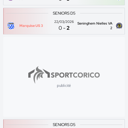
SENIORS D5
22/03/2026
Seninghem Nielles VA
Marquise US 3
0
-
2
2
publicité
SENIORS D5