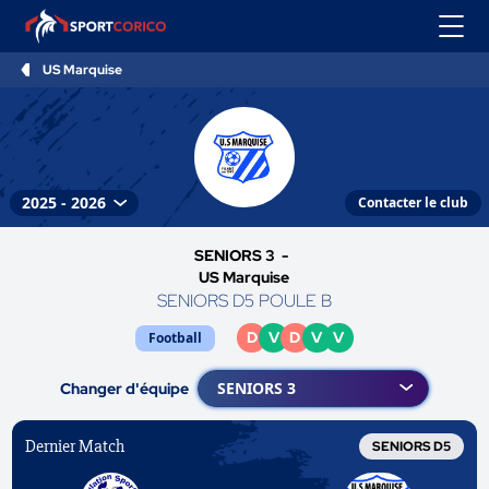
US Marquise
Contacter le club
SENIORS 3 -
US Marquise
SENIORS D5 POULE B
D
V
D
V
V
Football
Changer d'équipe
Dernier Match
SENIORS D5