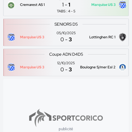
1
-
1
Cremarest AS 1
Marquise US 3
TABS : 4 - 5
SENIORS D5
05/10/2025
Marquise US 3
Lottinghen RC 1
0
-
3
Coupe ADN D4D5
12/10/2025
Marquise US 3
Boulogne S/mer Esl 2
0
-
3
publicité