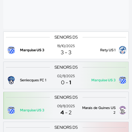
SENIORS D5
19/10/2025
Marquise US 3
Rety US 1
3
-
3
SENIORS D5
02/11/2025
Senlecques FC 1
Marquise US 3
0
-
1
SENIORS D5
09/11/2025
Marais de Guines US
Marquise US 3
4
-
2
2
SENIORS D5