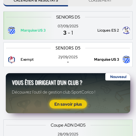
CALENDIER & RÉSULTATS
CLASSEMENT
SENIORS D5
07/09/2025
Marquise US 3
Licques ES 2
3
-
1
SENIORS D5
21/09/2025
Exempt
Marquise US 3
-
Nouveau!
VOUS ÊTES DIRIGEANT D'UN CLUB ?
Découvrez l'outil de gestion club SportCorico !
En savoir plus
Coupe ADN D4D5
28/09/2025