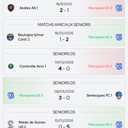
16/11/2025
Andres AS 1
Marquise US 3
2
-
1
MATCHS AMICAUX SENIORS
18/02/2026
Boulogne S/mer
Marquise US 3
1
-
2
Conti 2
SENIORS D5
01/03/2026
Conteville Acvv 1
Marquise US 3
4
-
0
SENIORS D5
08/03/2026
Marquise US 3
Senlecques FC 1
3
-
0
SENIORS D5
15/03/2026
Marais de Guines
Marquise US 3
0
-
5
US 2