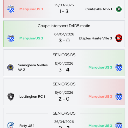
29/03/2026
Marquise US 3
Conteville Acvv 1
1
-
3
Coupe Intersport D4D5 matin
04/04/2026
Marquise US 3
Etaples Haute Ville 3
3
-
0
SENIORS D5
12/04/2026
Seninghem Nielles
Marquise US 3
3
-
4
VA 2
SENIORS D5
19/04/2026
Lottinghen RC 1
Marquise US 3
2
-
0
SENIORS D5
26/04/2026
Rety US 1
Marquise US 3
0
-
3