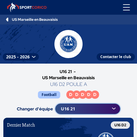
US Marseille en Beauvaisis
Contacter le club
U16 21 -
US Marseille en Beauvaisis
U16 D2 POULE A
D
D
D
D
D
Football
Changer d'équipe
Dernier Match
U16 D2