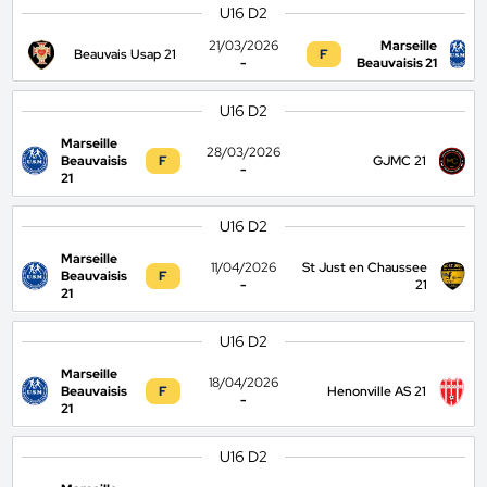
U16 D2
21/03/2026
Marseille
Beauvais Usap 21
F
-
Beauvaisis 21
U16 D2
Marseille
28/03/2026
Beauvaisis
F
GJMC 21
-
21
U16 D2
Marseille
11/04/2026
St Just en Chaussee
Beauvaisis
F
-
21
21
U16 D2
Marseille
18/04/2026
Beauvaisis
F
Henonville AS 21
-
21
U16 D2