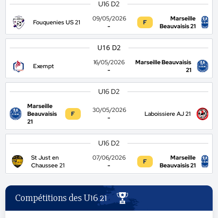
U16 D2
09/05/2026
Marseille
Fouquenies US 21
F
-
Beauvaisis 21
U16 D2
16/05/2026
Marseille Beauvaisis
Exempt
-
21
U16 D2
Marseille
30/05/2026
Beauvaisis
F
Laboissiere AJ 21
-
21
U16 D2
St Just en
07/06/2026
Marseille
F
Chaussee 21
-
Beauvaisis 21
Compétitions des U16 21