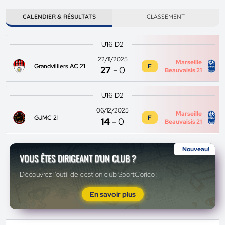
CALENDIER & RÉSULTATS
CLASSEMENT
U16 D2
22/11/2025
Marseille
Grandvilliers AC 21
F
27
-
0
Beauvaisis 21
U16 D2
06/12/2025
Marseille
GJMC 21
F
14
-
0
Beauvaisis 21
Nouveau!
VOUS ÊTES DIRIGEANT D'UN CLUB ?
Découvrez l'outil de gestion club SportCorico !
En savoir plus