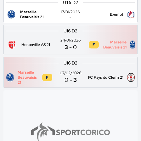
U16 D2
Marseille
17/01/2026
Exempt
Beauvaisis 21
-
U16 D2
24/01/2026
Marseille
Henonville AS 21
F
3
-
0
Beauvaisis 21
U16 D2
Marseille
07/02/2026
Beauvaisis
F
FC Pays du Clerm 21
0
-
3
21