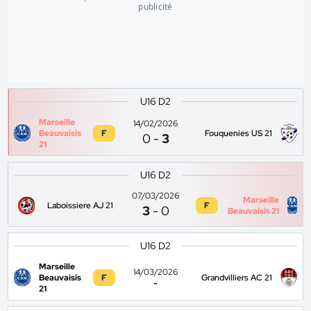
publicité
U16 D2
Marseille
14/02/2026
Beauvaisis
F
Fouquenies US 21
0
-
3
21
U16 D2
07/03/2026
Marseille
Laboissiere AJ 21
F
3
-
0
Beauvaisis 21
U16 D2
Marseille
14/03/2026
Beauvaisis
F
Grandvilliers AC 21
-
21