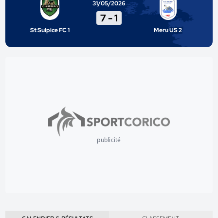
31/05/2026
7
-
1
St Sulpice FC 1
Meru US 2
publicité