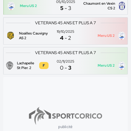
05/10/2025
Chaumont en Vexin
Meru US 2
5
-
3
CS 2
VETERANS 45 ANS ET PLUS A 7
19/10/2025
Noailles Cauvigny
Meru US 2
4
-
2
AS 2
VETERANS 45 ANS ET PLUS A 7
02/11/2025
Lachapelle
F
Meru US 2
0
-
3
St Pier. 2
publicité