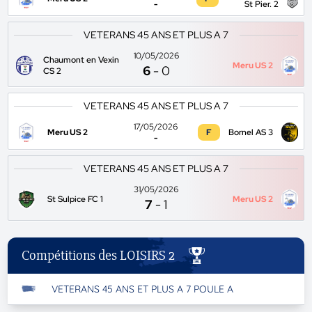
-
St Pier. 2
VETERANS 45 ANS ET PLUS A 7
10/05/2026
Chaumont en Vexin
Meru US 2
6
-
0
CS 2
VETERANS 45 ANS ET PLUS A 7
17/05/2026
Meru US 2
F
Bornel AS 3
-
VETERANS 45 ANS ET PLUS A 7
31/05/2026
St Sulpice FC 1
Meru US 2
7
-
1
Compétitions des LOISIRS 2
VETERANS 45 ANS ET PLUS A 7 POULE A