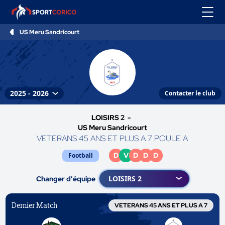
US Meru Sandricourt
Contacter le club
LOISIRS 2 -
US Meru Sandricourt
VETERANS 45 ANS ET PLUS A 7 POULE A
D
V
D
D
D
Football
Changer d'équipe
Dernier Match
VETERANS 45 ANS ET PLUS A 7