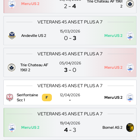
Trie Chateau AF 1961
Meru US 2
2
-
4
2
VETERANS 45 ANS ET PLUS A 7
15/03/2026
Andeville US 2
Meru US 2
0
-
3
VETERANS 45 ANS ET PLUS A 7
05/04/2026
Trie Chateau AF
Meru US 2
3
-
0
1961 2
VETERANS 45 ANS ET PLUS A 7
Serifontaine
12/04/2026
F
Meru US 2
Scc 1
-
VETERANS 45 ANS ET PLUS A 7
19/04/2026
Meru US 2
Bornel AS 2
4
-
3