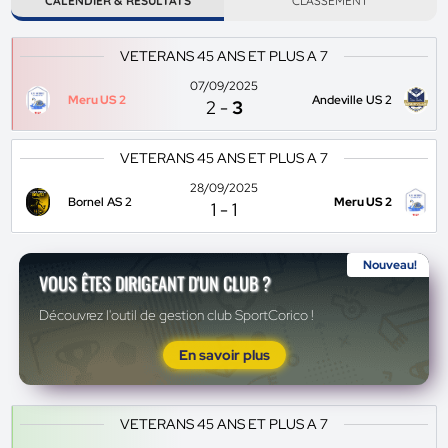
CALENDIER & RÉSULTATS
CLASSEMENT
VETERANS 45 ANS ET PLUS A 7
07/09/2025
Meru US 2
Andeville US 2
2
-
3
VETERANS 45 ANS ET PLUS A 7
28/09/2025
Bornel AS 2
Meru US 2
1
-
1
Nouveau!
VOUS ÊTES DIRIGEANT D'UN CLUB ?
Découvrez l'outil de gestion club SportCorico !
En savoir plus
VETERANS 45 ANS ET PLUS A 7