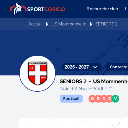
Recherche club
L
Accueil
US Mommenheim
SENIORS 2
Contacter
SENIORS 2 -
US Mommenh
District 8 Alsace POULE C
Football
D
D
D
D
V