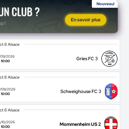
Nouveau!
'UN CLUB ?
En savoir plus
o !
ict 8 Alsace
/09/2026
Gries FC 3
10:00
ict 8 Alsace
/09/2026
Schweighouse FC 3
10:00
ict 8 Alsace
/10/2026
Mommenheim US 2
10:00