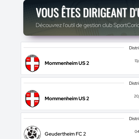
VOUS ÊTES DIRIGEANT D
Découvrez l'outil de gestion club SportCoric
Distr
13
Mommenheim US 2
Distr
20
Mommenheim US 2
Distr
04
Geudertheim FC 2