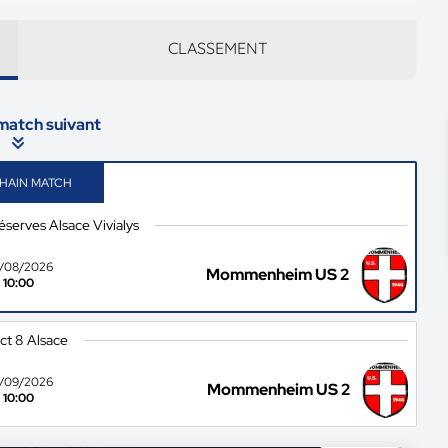
CLASSEMENT
 match suivant
HAIN MATCH
serves Alsace Vivialys
/08/2026
Mommenheim US 2
10:00
ict 8 Alsace
/09/2026
Mommenheim US 2
10:00