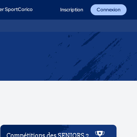
er SportCorico
Inscription
Connexion
Compétitions des SENIORS 2