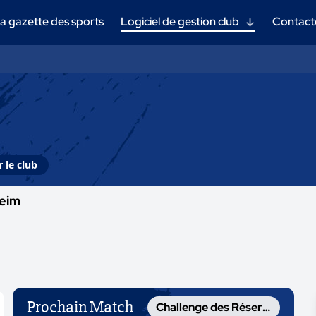
a gazette des sports
Logiciel de gestion club
Contact
 le club
eim
Prochain Match
Challenge des Réserves Alsace Vivialys