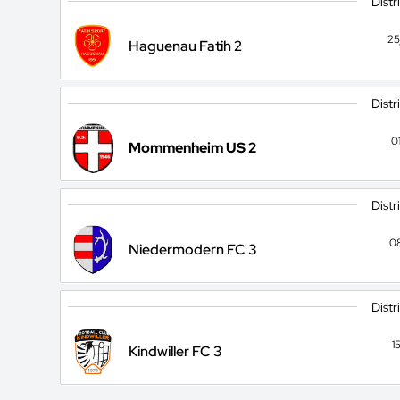
Distr
25
Haguenau Fatih 2
Distr
0
Mommenheim US 2
Distr
0
Niedermodern FC 3
Distr
1
Kindwiller FC 3