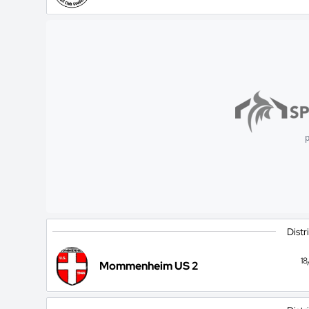
p
Distr
1
Mommenheim US 2