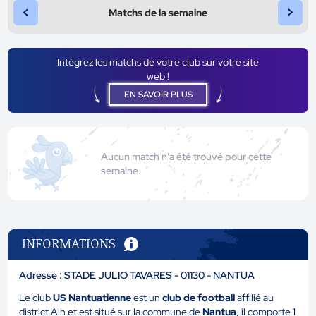
<
>
Matchs de la semaine
Intégrez les matchs de votre club sur votre site
web !
EN SAVOIR PLUS
Aucun match n'a été trouvé pour cette
semaine.
INFORMATIONS
Adresse : STADE JULIO TAVARES - 01130 - NANTUA
Le club
US Nantuatienne
est un
club de football
affilié au
district Ain et est situé sur la commune de
Nantua
, il comporte 1