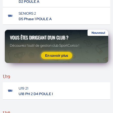
D2 POULE A
SENIORS 2
D5 Phase 1 POULE A
Nouveau!
VOUS ÊTES DIRIGEANT D'UN CLUB ?
Découvrez l'outil de gestion club SportCorico !
En savoir plus
U19
U19 21
U18 PH 2 D4 POULE I