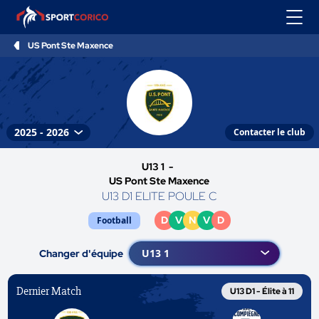
US Pont Ste Maxence
Contacter le club
U13 1 -
US Pont Ste Maxence
U13 D1 ELITE POULE C
D
V
N
V
D
Football
Changer d'équipe
Dernier Match
U13 D1 - Élite à 11