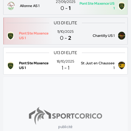
27/09/2025
Pont Ste Maxence US
Allonne AS 1
0
-
1
1
U13 D1 ELITE
11/10/2025
Pont Ste Maxence
Chantilly US 1
0
-
2
US 1
U13 D1 ELITE
18/10/2025
Pont Ste Maxence
St Just en Chaussee
1
-
1
US 1
1
publicité