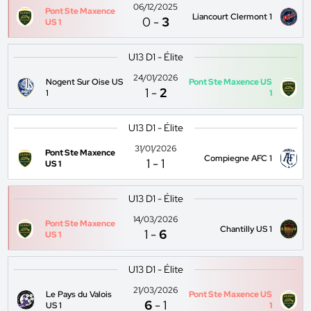
06/12/2025
Pont Ste Maxence
Liancourt Clermont 1
0
-
3
US 1
U13 D1 - Élite
24/01/2026
Nogent Sur Oise US
Pont Ste Maxence US
1
-
2
1
1
U13 D1 - Élite
31/01/2026
Pont Ste Maxence
Compiegne AFC 1
1
-
1
US 1
U13 D1 - Élite
14/03/2026
Pont Ste Maxence
Chantilly US 1
1
-
6
US 1
U13 D1 - Élite
21/03/2026
Le Pays du Valois
Pont Ste Maxence US
6
-
1
US 1
1