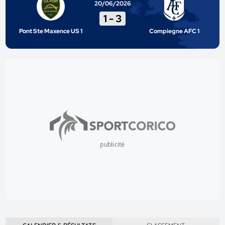
20/06/2026
1
-
3
Pont Ste Maxence US 1
Compiegne AFC 1
publicité