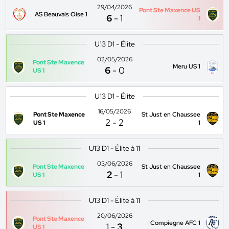
29/04/2026
Pont Ste Maxence US
AS Beauvais Oise 1
6
-
1
1
U13 D1 - Élite
02/05/2026
Pont Ste Maxence
Meru US 1
6
-
0
US 1
U13 D1 - Élite
16/05/2026
Pont Ste Maxence
St Just en Chaussee
2
-
2
US 1
1
U13 D1 - Élite à 11
03/06/2026
Pont Ste Maxence
St Just en Chaussee
2
-
1
US 1
1
U13 D1 - Élite à 11
20/06/2026
Pont Ste Maxence
Compiegne AFC 1
1
-
3
US 1