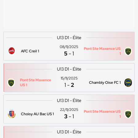
U13 D1 - Élite
08/11/2025
Pont Ste Maxence US
AFC Creil 1
5
-
1
1
U13 D1 - Élite
15/11/2025
Pont Ste Maxence
Chambly Oise FC 1
1
-
2
US 1
U13 D1 - Élite
22/11/2025
Pont Ste Maxence US
Choisy AU Bac US 1
3
-
1
1
U13 D1 - Élite