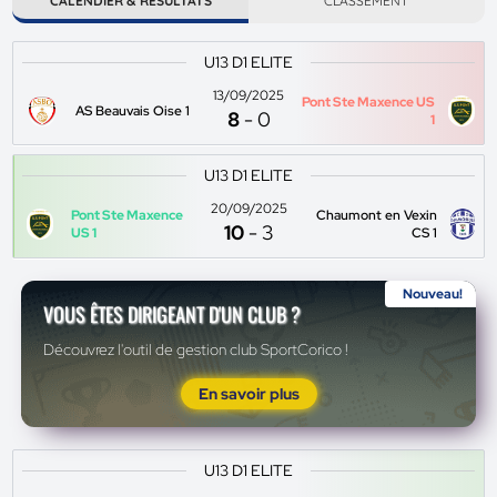
CALENDIER & RÉSULTATS
CLASSEMENT
U13 D1 ELITE
13/09/2025
Pont Ste Maxence US
AS Beauvais Oise 1
8
-
0
1
U13 D1 ELITE
20/09/2025
Pont Ste Maxence
Chaumont en Vexin
10
-
3
US 1
CS 1
Nouveau!
VOUS ÊTES DIRIGEANT D'UN CLUB ?
Découvrez l'outil de gestion club SportCorico !
En savoir plus
U13 D1 ELITE