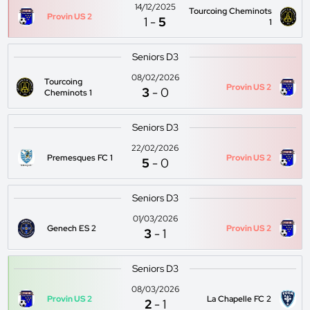
14/12/2025
Tourcoing Cheminots
Provin US 2
1
-
5
1
Seniors D3
08/02/2026
Tourcoing
Provin US 2
3
-
0
Cheminots 1
Seniors D3
22/02/2026
Premesques FC 1
Provin US 2
5
-
0
Seniors D3
01/03/2026
Genech ES 2
Provin US 2
3
-
1
Seniors D3
08/03/2026
Provin US 2
La Chapelle FC 2
2
-
1