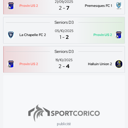
21/09/2025
Provin US 2
Premesques FC 1
2
-
7
Seniors D3
05/10/2025
La Chapelle FC 2
Provin US 2
1
-
2
Seniors D3
19/10/2025
Provin US 2
Halluin Union 2
2
-
4
publicité