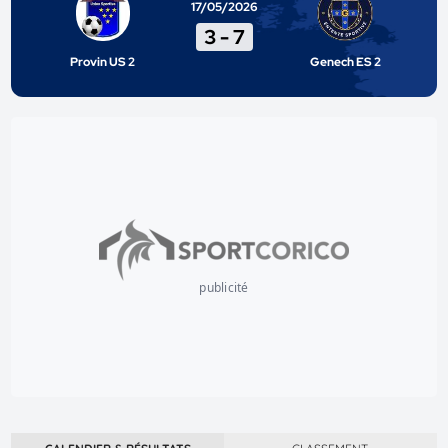
17/05/2026
3
-
7
Provin US 2
Genech ES 2
publicité