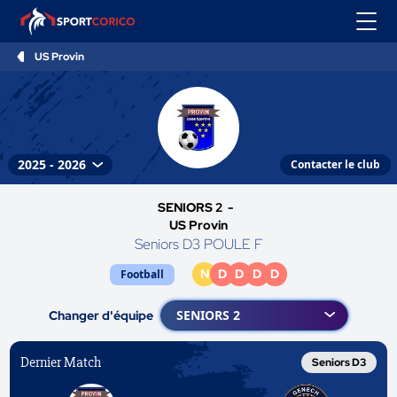
US Provin
Contacter le club
SENIORS 2 -
US Provin
Seniors D3 POULE F
N
D
D
D
D
Football
Changer d'équipe
Dernier Match
Seniors D3