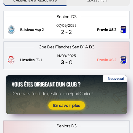
CALENDIER & RÉSULTATS
CLASSEMENT
Seniors D3
07/09/2025
Baisieux Asp 2
Provin US 2
2
-
2
Cpe Des Flandres Sen D1 A D3
14/09/2025
Linselles FC 1
Provin US 2
3
-
0
Nouveau!
VOUS ÊTES DIRIGEANT D'UN CLUB ?
Découvrez l'outil de gestion club SportCorico !
En savoir plus
Seniors D3