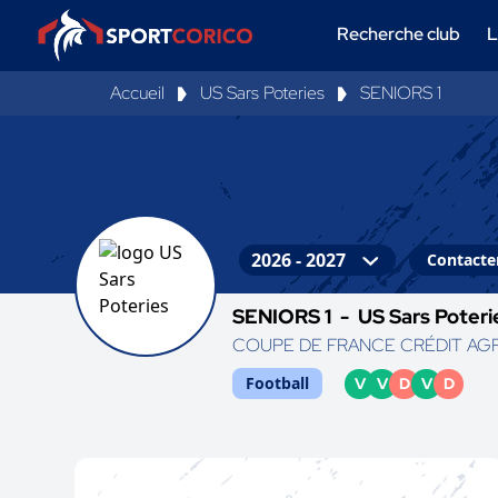
Recherche club
L
Accueil
US Sars Poteries
SENIORS 1
Contacter
SENIORS 1 -
US Sars Poteri
COUPE DE FRANCE CRÉDIT AG
Football
V
V
D
V
D