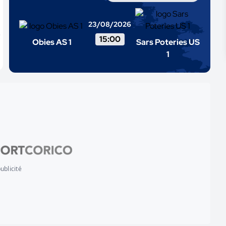
23/08/2026
15:00
Obies AS 1
Sars Poteries US
1
ublicité