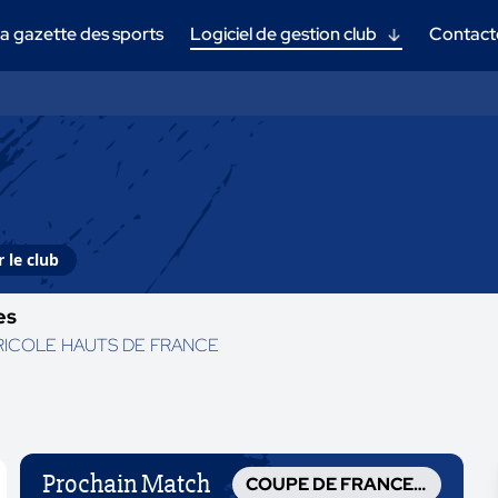
a gazette des sports
Logiciel de gestion club
Contact
 le club
es
RICOLE HAUTS DE FRANCE
Prochain Match
COUPE DE FRANCE CRÉDIT AGRICOLE