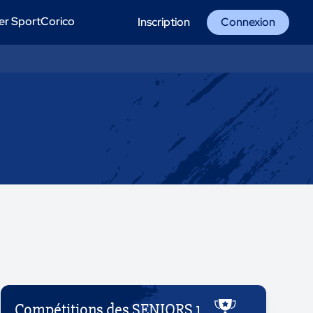
er SportCorico
Inscription
Connexion
Compétitions des SENIORS 1