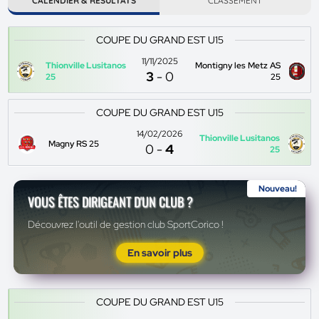
CALENDIER & RÉSULTATS
CLASSEMENT
COUPE DU GRAND EST U15
11/11/2025
Thionville Lusitanos
Montigny les Metz AS
3
-
0
25
25
COUPE DU GRAND EST U15
14/02/2026
Thionville Lusitanos
Magny RS 25
0
-
4
25
Nouveau!
VOUS ÊTES DIRIGEANT D'UN CLUB ?
Découvrez l'outil de gestion club SportCorico !
En savoir plus
COUPE DU GRAND EST U15