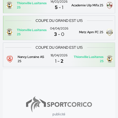
14/03/2026
Thionville Lusitanos
Academie Ulp Mifa 25
5
-
1
25
COUPE DU GRAND EST U15
04/04/2026
Thionville Lusitanos
Metz Apm FC 25
3
-
0
25
COUPE DU GRAND EST U15
18/04/2026
Nancy Lorraine AS
Thionville Lusitanos
1
-
2
25
25
publicité