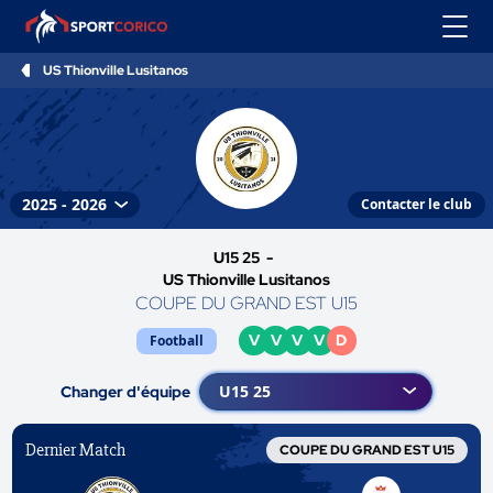
US Thionville Lusitanos
Contacter le club
U15 25 -
US Thionville Lusitanos
COUPE DU GRAND EST U15
V
V
V
V
D
Football
Changer d'équipe
Dernier Match
COUPE DU GRAND EST U15