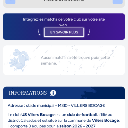
Intégrez les matchs de votre club sur votre site
web !
EN SAVOIR PLUS
Aucun match n'a été trouvé pour cette
semaine.
INFORMATIONS
Adresse : stade municipal - 14310 - VILLERS BOCAGE
Le club
US Villers Bocage
est un
club de football
affilié au
district Calvados et est situé sur la commune de
Villers Bocage
,
il comporte 3 équipes pour la
saison 2026 - 2027
.