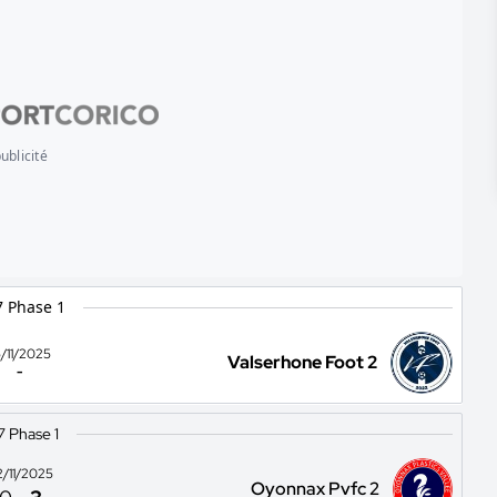
ublicité
 Phase 1
5/11/2025
Valserhone Foot 2
-
7 Phase 1
2/11/2025
Oyonnax Pvfc 2