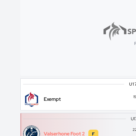
p
U17
1
Exempt
U1
2
Valserhone Foot 2
F