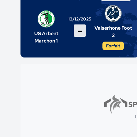
13/12/2025
-
Valserhone Foot
US Arbent
2
Marchon 1
Forfait
p