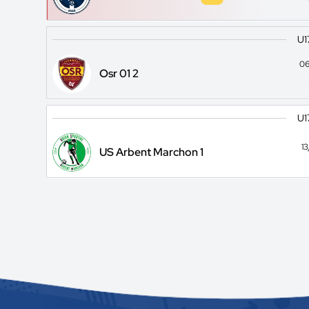
U1
06
Osr 01 2
U1
1
US Arbent Marchon 1