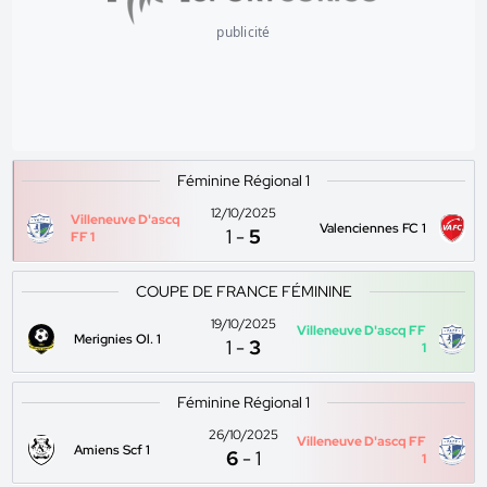
publicité
Féminine Régional 1
12/10/2025
Villeneuve D'ascq
Valenciennes FC 1
1
-
5
FF 1
COUPE DE FRANCE FÉMININE
19/10/2025
Villeneuve D'ascq FF
Merignies Ol. 1
1
-
3
1
Féminine Régional 1
26/10/2025
Villeneuve D'ascq FF
Amiens Scf 1
6
-
1
1