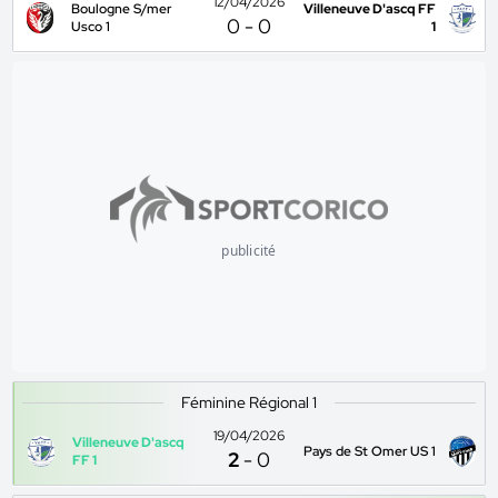
12/04/2026
Boulogne S/mer
Villeneuve D'ascq FF
0
-
0
Usco 1
1
publicité
Féminine Régional 1
19/04/2026
Villeneuve D'ascq
Pays de St Omer US 1
2
-
0
FF 1