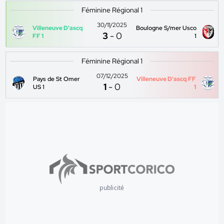
Féminine Régional 1
30/11/2025
Villeneuve D'ascq
Boulogne S/mer Usco
3
-
0
FF 1
1
Féminine Régional 1
07/12/2025
Pays de St Omer
Villeneuve D'ascq FF
1
-
0
US 1
1
publicité