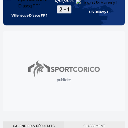
17/05/2026
2
-
1
US Beuvry 1
Villeneuve D'ascq FF 1
publicité
CALENDIER & RÉSULTATS
CLASSEMENT