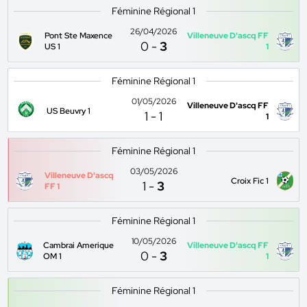
Féminine Régional 1
26/04/2026
Pont Ste Maxence
Villeneuve D'ascq FF
0
-
3
US 1
1
Féminine Régional 1
01/05/2026
Villeneuve D'ascq FF
US Beuvry 1
1
-
1
1
Féminine Régional 1
03/05/2026
Villeneuve D'ascq
Croix Fic 1
1
-
3
FF 1
Féminine Régional 1
10/05/2026
Cambrai Amerique
Villeneuve D'ascq FF
0
-
3
OM 1
1
Féminine Régional 1