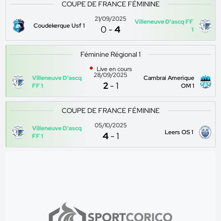
COUPE DE FRANCE FÉMININE
21/09/2025
Villeneuve D'ascq FF
Coudekerque Usf 1
0
-
4
1
Féminine Régional 1
Live en cours
28/09/2025
Villeneuve D'ascq
Cambrai Amerique
2
-
1
FF 1
OM 1
COUPE DE FRANCE FÉMININE
05/10/2025
Villeneuve D'ascq
Leers OS 1
4
-
1
FF 1