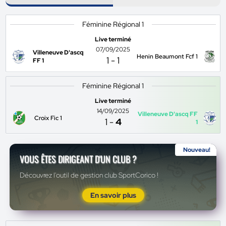
Féminine Régional 1
Live terminé
07/09/2025
Villeneuve D'ascq
Henin Beaumont Fcf 1
1
-
1
FF 1
Féminine Régional 1
Live terminé
14/09/2025
Villeneuve D'ascq FF
Croix Fic 1
1
-
4
1
Nouveau!
VOUS ÊTES DIRIGEANT D'UN CLUB ?
Découvrez l'outil de gestion club SportCorico !
En savoir plus