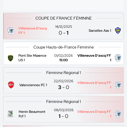
COUPE DE FRANCE FÉMININE
14/12/2025
Villeneuve D'ascq
Sarcelles Aas 1
0
-
1
FF 1
Coupe Hauts-de-France Féminine
Pont Ste Maxence
01/02/2026
Villeneuve D'ascq FF
US 1
15:00
1
Féminine Régional 1
22/02/2026
Villeneuve D'ascq FF
Valenciennes FC 1
3
-
0
1
Féminine Régional 1
08/03/2026
Henin Beaumont
Villeneuve D'ascq FF
1
-
0
Fcf 1
1