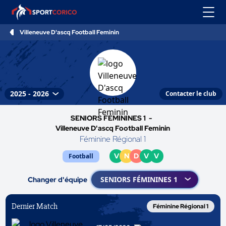
Villeneuve D'ascq Football Feminin
Contacter le club
SENIORS FÉMININES 1 -
Villeneuve D'ascq Football Feminin
Féminine Régional 1
V
N
D
V
V
Football
Changer d'équipe
Dernier Match
Féminine Régional 1