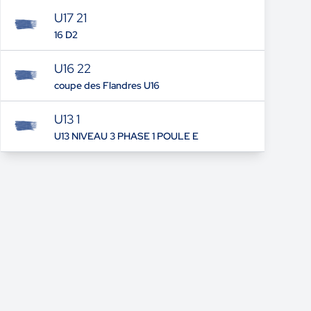
U17 21
16 D2
U16 22
coupe des Flandres U16
U13 1
U13 NIVEAU 3 PHASE 1 POULE E