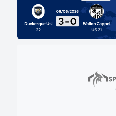
06/06/2026
3
-
0
Dunkerque Usl
Wallon Cappel
22
US 21
p