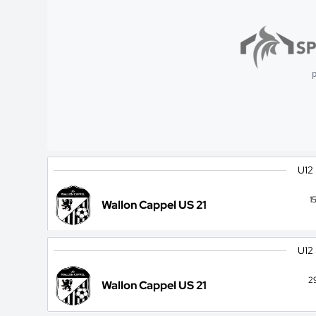
p
U12
1
Wallon Cappel US 21
U12
2
Wallon Cappel US 21