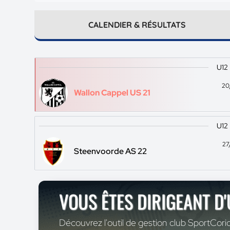
CALENDIER & RÉSULTATS
U12
20
Wallon Cappel US 21
U12
27
Steenvoorde AS 22
VOUS ÊTES DIRIGEANT D
Découvrez l'outil de gestion club SportCoric