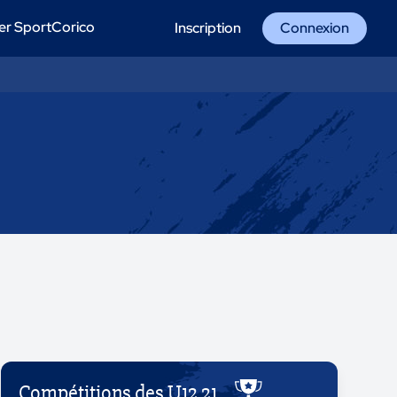
er SportCorico
Inscription
Connexion
Compétitions des U12 21