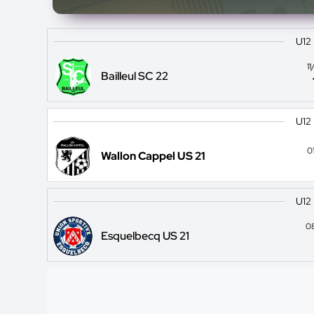
U12
1
Bailleul SC 22
U12
0
Wallon Cappel US 21
U12
0
Esquelbecq US 21