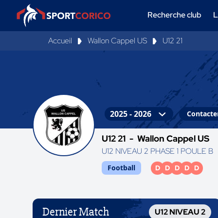
Recherche club
L
Accueil
Wallon Cappel US
U12 21
Contacter
U12 21 -
Wallon Cappel US
U12 NIVEAU 2 PHASE 1 POULE B
Football
D
D
D
D
D
Dernier Match
U12 NIVEAU 2