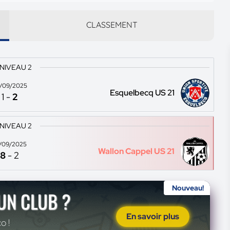
CLASSEMENT
 NIVEAU 2
/09/2025
Esquelbecq US 21
1
-
2
 NIVEAU 2
/09/2025
Wallon Cappel US 21
8
-
2
Nouveau!
'UN CLUB ?
En savoir plus
o !