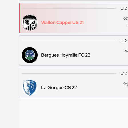
U12
07
Wallon Cappel US 21
U12
21
Bergues Hoymille FC 23
U12
04
La Gorgue CS 22