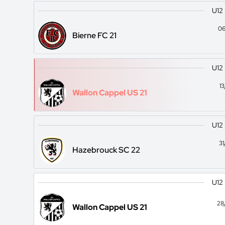
U12
06
Bierne FC 21
U12
1
Wallon Cappel US 21
U12
3
Hazebrouck SC 22
U12
28
Wallon Cappel US 21