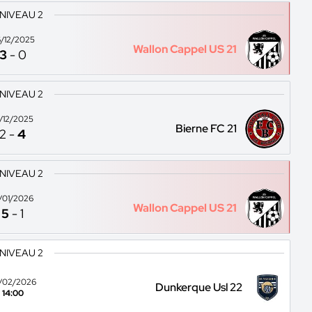
 NIVEAU 2
/12/2025
Wallon Cappel US 21
3
-
0
 NIVEAU 2
3/12/2025
Bierne FC 21
2
-
4
 NIVEAU 2
1/01/2026
Wallon Cappel US 21
5
-
1
 NIVEAU 2
/02/2026
Dunkerque Usl 22
14:00