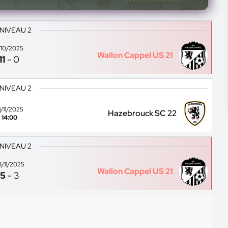
 NIVEAU 2
1/10/2025
Wallon Cappel US 21
11
-
0
 NIVEAU 2
1/11/2025
Hazebrouck SC 22
14:00
 NIVEAU 2
8/11/2025
Wallon Cappel US 21
5
-
3