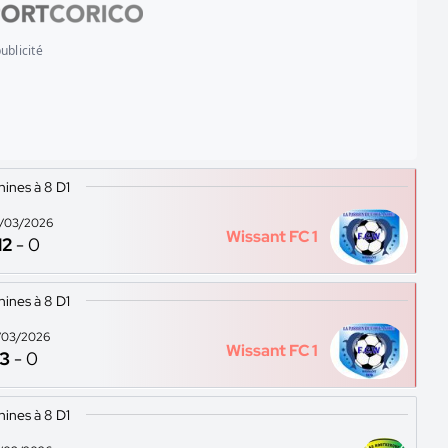
ublicité
ines à 8 D1
/03/2026
Wissant FC 1
12
-
0
ines à 8 D1
/03/2026
Wissant FC 1
3
-
0
ines à 8 D1