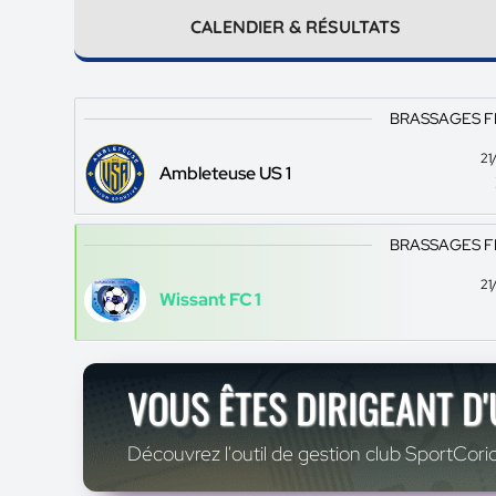
CALENDIER & RÉSULTATS
BRASSAGES F
21
Ambleteuse US 1
BRASSAGES F
21
Wissant FC 1
VOUS ÊTES DIRIGEANT D
Découvrez l'outil de gestion club SportCoric