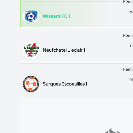
Fémin
26
Wissant FC 1
Fémin
0
Neufchatel L'eclair 1
Fémin
0
Surques Escoeuilles 1