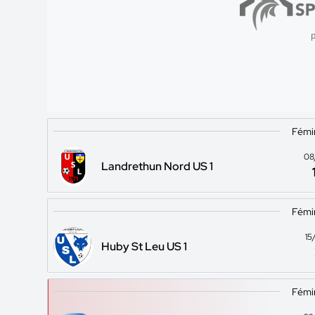
p
Fémin
08
Landrethun Nord US 1
Fémin
15
Huby St Leu US 1
Fémin