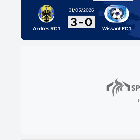
31/05/2026
3
-
0
Ardres RC 1
Wissant FC 1
p