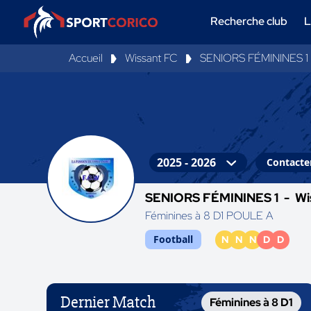
Recherche club
L
Accueil
Wissant FC
SENIORS FÉMININES 1
Contacter
SENIORS FÉMININES 1 -
Wi
Féminines à 8 D1 POULE A
Football
N
N
N
D
D
Dernier Match
Féminines à 8 D1