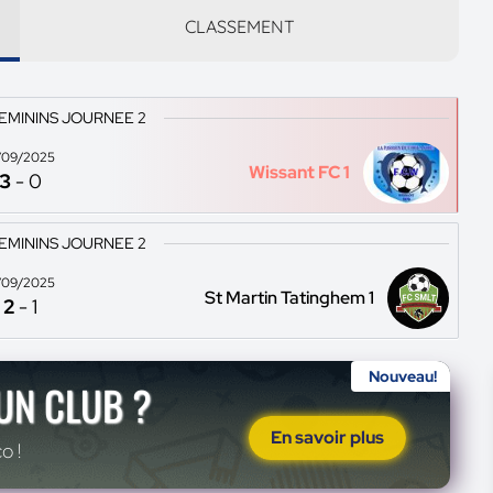
CLASSEMENT
EMININS JOURNEE 2
/09/2025
Wissant FC 1
3
-
0
EMININS JOURNEE 2
/09/2025
St Martin Tatinghem 1
2
-
1
Nouveau!
'UN CLUB ?
En savoir plus
o !