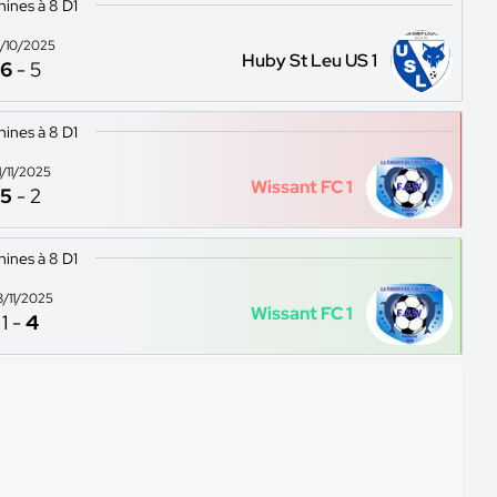
ines à 8 D1
/10/2025
Huby St Leu US 1
6
-
5
ines à 8 D1
1/11/2025
Wissant FC 1
5
-
2
ines à 8 D1
8/11/2025
Wissant FC 1
1
-
4