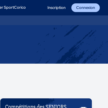
er SportCorico
Inscription
Connexion
Compétitions des SENIORS