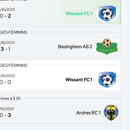
/10/2025
Wissant FC 1
0
-
2
GES FEMININS
/10/2025
Bezinghem AS 2
3
-
1
GES FEMININS
/10/2025
Wissant FC 1
0
-
0
ines à 8 D1
9/10/2025
Ardres RC 1
0
-
3