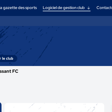
a gazette des sports
Logiciel de gestion club
Contact
 le club
ssant FC