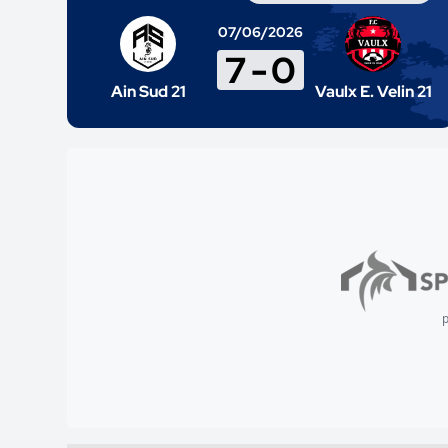
07/06/2026
7
-
0
Ain Sud 21
Vaulx E. Velin 21
p