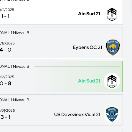
0/11/2025
Ain Sud 21
1
-
1
ONAL 1 Niveau B
/12/2025
Eybens OC 21
4
-
0
ONAL 1 Niveau B
4/12/2025
Ain Sud 21
0
-
8
ONAL 1 Niveau B
/01/2026
US Davezieux Vidal 21
3
-
1