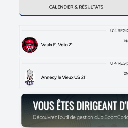
CALENDIER & RÉSULTATS
U14 REGI
14
Vaulx E. Velin 21
U14 REGI
21
Annecy le Vieux US 21
VOUS ÊTES DIRIGEANT D
Découvrez l'outil de gestion club SportCoric