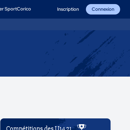
er SportCorico
Inscription
Connexion
Compétitions des U14 21