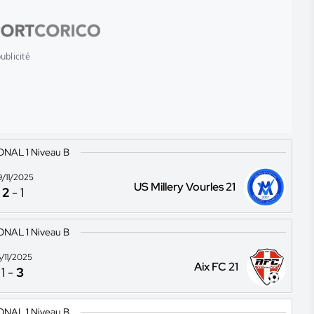
ublicité
ONAL 1 Niveau B
9/11/2025
US Millery Vourles 21
2
-
1
ONAL 1 Niveau B
6/11/2025
Aix FC 21
1
-
3
ONAL 1 Niveau B