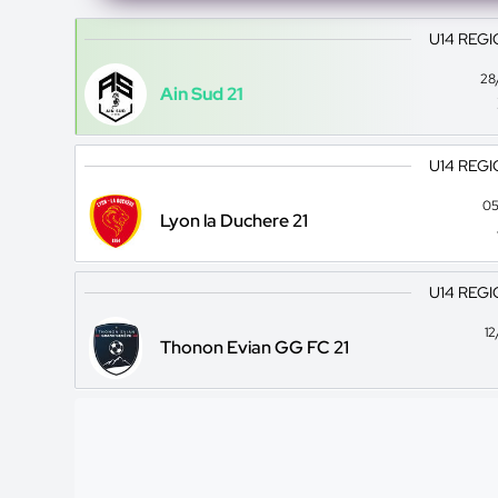
U14 REGI
28
Ain Sud 21
U14 REGI
05
Lyon la Duchere 21
U14 REGI
1
Thonon Evian GG FC 21