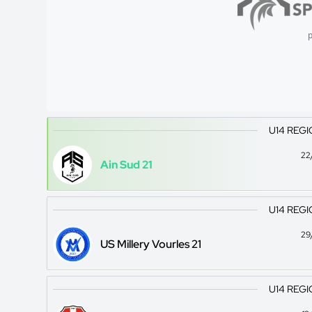
p
U14 REGI
22
Ain Sud 21
U14 REGI
29
US Millery Vourles 21
U14 REGI