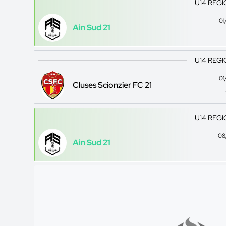
U14 REGI
01
Ain Sud 21
U14 REGI
01
Cluses Scionzier FC 21
U14 REGI
08
Ain Sud 21