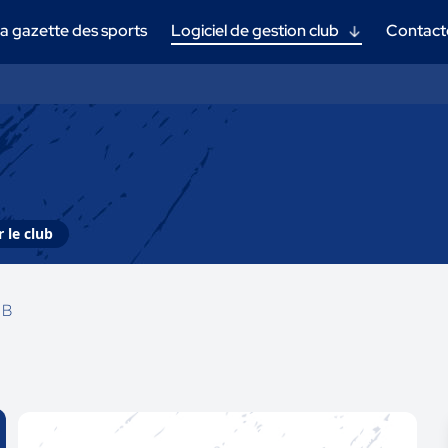
a gazette des sports
Logiciel de gestion club
Contact
 le club
 B