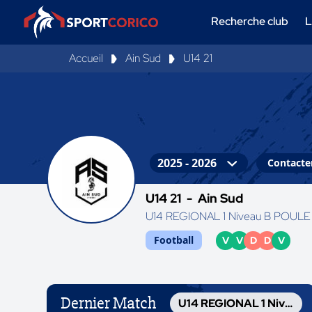
Recherche club
L
Accueil
Ain Sud
U14 21
Contacter
U14 21 -
Ain Sud
U14 REGIONAL 1 Niveau B POULE
Football
V
V
D
D
V
Dernier Match
U14 REGIONAL 1 Niveau B