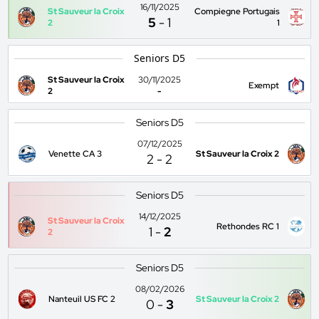
16/11/2025
St Sauveur la Croix
Compiegne Portugais
5
-
1
2
1
Seniors D5
St Sauveur la Croix
30/11/2025
Exempt
2
-
Seniors D5
07/12/2025
Venette CA 3
St Sauveur la Croix 2
2
-
2
Seniors D5
14/12/2025
St Sauveur la Croix
Rethondes RC 1
1
-
2
2
Seniors D5
08/02/2026
Nanteuil US FC 2
St Sauveur la Croix 2
0
-
3