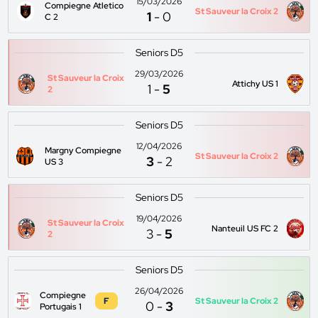
15/03/2026
Compiegne Atletico
St Sauveur la Croix 2
1
-
0
C 2
Seniors D5
29/03/2026
St Sauveur la Croix
Attichy US 1
1
-
5
2
Seniors D5
12/04/2026
Margny Compiegne
St Sauveur la Croix 2
3
-
2
US 3
Seniors D5
19/04/2026
St Sauveur la Croix
Nanteuil US FC 2
3
-
5
2
Seniors D5
26/04/2026
Compiegne
F
St Sauveur la Croix 2
0
-
3
Portugais 1