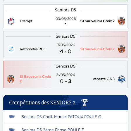
Seniors D5
03/05/2026
Exempt
St Sauveur la Croix 2
-
Seniors D5
17/05/2026
Rethondes RC 1
St Sauveur la Croix 2
4
-
0
Seniors D5
31/05/2026
St Sauveur la Croix
Venette CA 3
0
-
3
2
Compétitions des SENIORS 2
Seniors D5 Chall. Marcel PATOUX POULE O
Seniors D5 2ème Phase POULE E