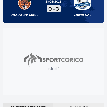
31/05/2026
0
-
3
St Sauveur la Croix 2
Venette CA 3
publicité