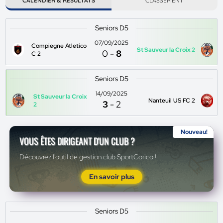
CALENDIER & RÉSULTATS
CLASSEMENT
Seniors D5
07/09/2025
Compiegne Atletico
St Sauveur la Croix 2
0
-
8
C 2
Seniors D5
14/09/2025
St Sauveur la Croix
Nanteuil US FC 2
3
-
2
2
Nouveau!
VOUS ÊTES DIRIGEANT D'UN CLUB ?
Découvrez l'outil de gestion club SportCorico !
En savoir plus
Seniors D5