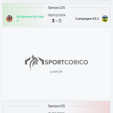
Seniors D5
08/03/2026
St Sauveur la Croix
Compiegne ES 2
3
-
0
2
publicité
Seniors D5