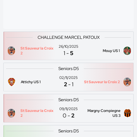
CHALLENGE MARCEL PATOUX
26/10/2025
St Sauveur la Croix
Mouy US 1
1
-
5
2
Seniors D5
02/11/2025
Attichy US 1
St Sauveur la Croix 2
2
-
1
Seniors D5
09/11/2025
St Sauveur la Croix
Margny Compiegne
0
-
2
2
US 3
Seniors D5