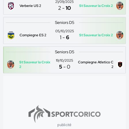
21/09/2025
Verberie US 2
St Sauveur la Croix 2
2
-
10
Seniors D5
05/10/2025
Compiegne ES 2
St Sauveur la Croix 2
1
-
6
Seniors D5
19/10/2025
St Sauveur la Croix
Compiegne Atletico C
5
-
0
2
2
publicité