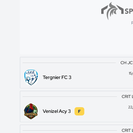
p
CH J
15
Tergnier FC 3
CRIT 
22
Venizel Acy 3
F
CRIT 