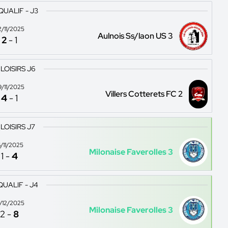
QUALIF - J3
2/11/2025
Aulnois Ss/laon US 3
2
-
1
 LOISIRS J6
9/11/2025
Villers Cotterets FC 2
4
-
1
 LOISIRS J7
6/11/2025
Milonaise Faverolles 3
1
-
4
QUALIF - J4
4/12/2025
Milonaise Faverolles 3
2
-
8