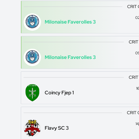
CRIT 
0
Milonaise Faverolles 3
CRIT
0
Milonaise Faverolles 3
CRIT
1
Coincy Fjep 1
CRIT 
1
Flavy SC 3