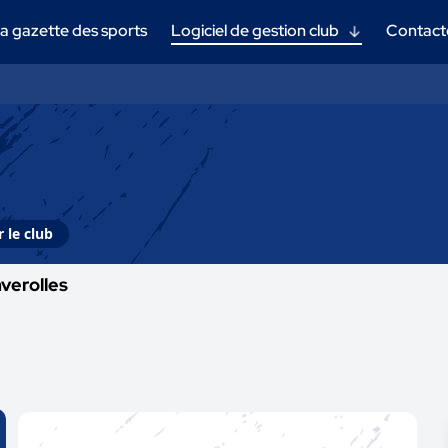
a gazette des sports
Logiciel de gestion club
Contact
 le club
verolles