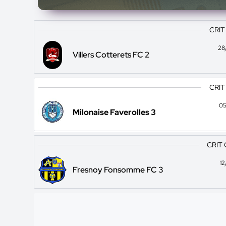
CRIT
28
Villers Cotterets FC 2
CRIT
05
Milonaise Faverolles 3
CRIT 
1
Fresnoy Fonsomme FC 3