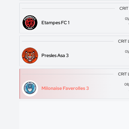
CRIT
01
Etampes FC 1
CRIT 
01
Presles Asa 3
CRIT 
08
Milonaise Faverolles 3