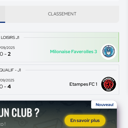
CLASSEMENT
 LOISIRS J1
/09/2025
Milonaise Faverolles 3
0
-
2
QUALIF - J1
/09/2025
Etampes FC 1
0
-
4
Nouveau!
'UN CLUB ?
En savoir plus
o !