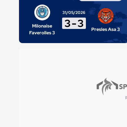
31/05/2026
3
-
3
Milonaise
Presles Asa 3
Faverolles 3
p