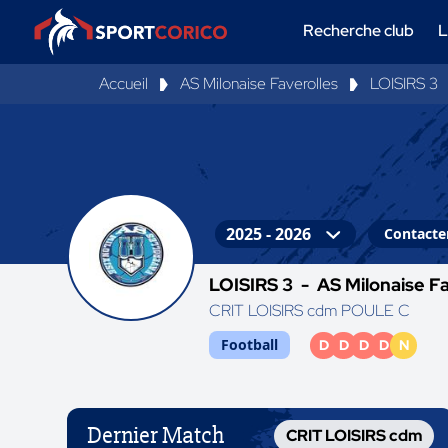
Recherche club
L
Accueil
AS Milonaise Faverolles
LOISIRS 3
Contacter
LOISIRS 3 -
AS Milonaise Fa
CRIT LOISIRS cdm POULE C
Football
D
D
D
D
N
Dernier Match
CRIT LOISIRS cdm