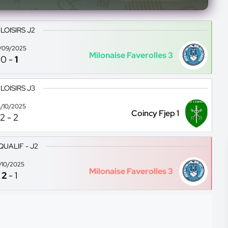
 LOISIRS J2
/09/2025
Milonaise Faverolles 3
0
-
1
 LOISIRS J3
/10/2025
Coincy Fjep 1
2
-
2
QUALIF - J2
2/10/2025
Milonaise Faverolles 3
2
-
1