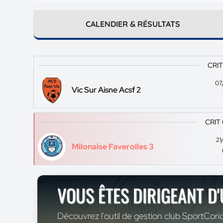
CALENDIER & RÉSULTATS
CRIT
07
Vic Sur Aisne Acsf 2
CRIT 
21
Milonaise Faverolles 3
VOUS ÊTES DIRIGEANT D
Découvrez l'outil de gestion club SportCoric