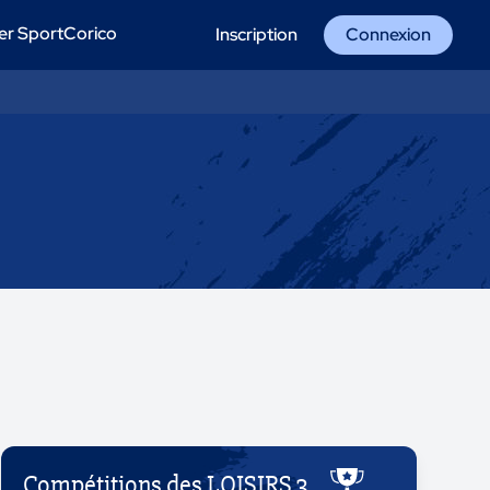
er SportCorico
Inscription
Connexion
Compétitions des LOISIRS 3