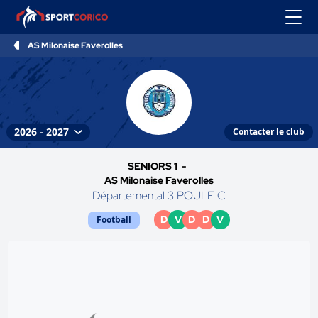
AS Milonaise Faverolles
Contacter le club
SENIORS 1 -
AS Milonaise Faverolles
Départemental 3 POULE C
D
V
D
D
V
Football