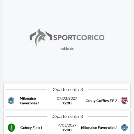
publicité
Départemental 3
Milonaise
07/03/2027
Crouy Cuffies EF 2
Faverolles 1
15:00
Départemental 3
14/03/2027
Coincy Fjep 1
Milonaise Faverolles 1
15:00