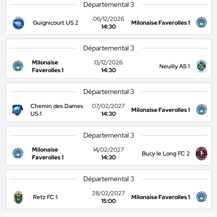
Départemental 3
06/12/2026
Guignicourt US 2
Milonaise Faverolles 1
14:30
Départemental 3
Milonaise
13/12/2026
Neuilly AS 1
Faverolles 1
14:30
Départemental 3
Chemin des Dames
07/02/2027
Milonaise Faverolles 1
US 1
14:30
Départemental 3
Milonaise
14/02/2027
Bucy le Long FC 2
Faverolles 1
14:30
Départemental 3
28/02/2027
Retz FC 1
Milonaise Faverolles 1
15:00