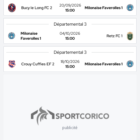
20/09/2026
Bucy le Long FC 2
Milonaise Faverolles 1
15:00
Départemental 3
Milonaise
04/10/2026
Retz FC 1
Faverolles 1
15:00
Départemental 3
18/10/2026
Crouy Cuffies EF 2
Milonaise Faverolles 1
15:00
publicité