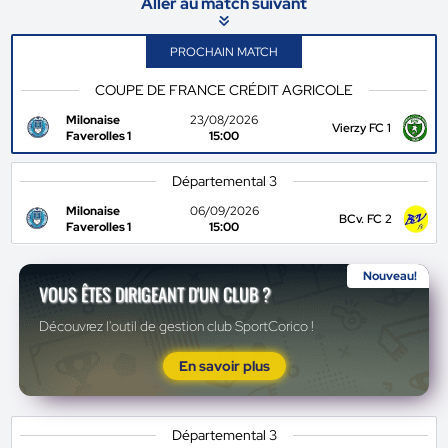
Aller au match suivant
PROCHAIN MATCH
COUPE DE FRANCE CRÉDIT AGRICOLE
Milonaise
23/08/2026
Vierzy FC 1
Faverolles 1
15:00
Départemental 3
Milonaise
06/09/2026
BCv. FC 2
Faverolles 1
15:00
Nouveau!
VOUS ÊTES DIRIGEANT D'UN CLUB ?
Découvrez l'outil de gestion club SportCorico !
En savoir plus
Départemental 3