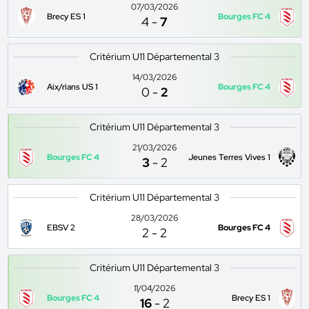
07/03/2026
Brecy ES 1
Bourges FC 4
4
-
7
Critérium U11 Départemental 3
14/03/2026
Aix/rians US 1
Bourges FC 4
0
-
2
Critérium U11 Départemental 3
21/03/2026
Bourges FC 4
Jeunes Terres Vives 1
3
-
2
Critérium U11 Départemental 3
28/03/2026
EBSV 2
Bourges FC 4
2
-
2
Critérium U11 Départemental 3
11/04/2026
Bourges FC 4
Brecy ES 1
16
-
2