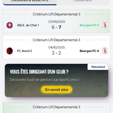
CALENDIER & RÉSULTATS
CLASSEMENT
Critérium U11 Départemental 3
27/09/2025
ASi.E. du Cher 1
Bourges FC 4
6
-
7
Critérium U11 Départemental 3
04/10/2025
FC Avord 2
Bourges FC 4
2
-
2
Nouveau!
VOUS ÊTES DIRIGEANT D'UN CLUB ?
Découvrez l'outil de gestion club SportCorico !
En savoir plus
Critérium U11 Départemental 3