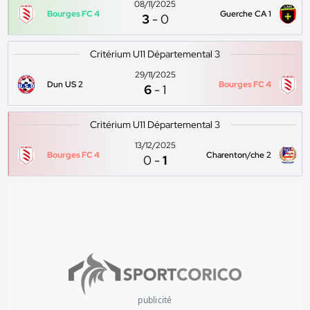
08/11/2025
Bourges FC 4
Guerche CA 1
3
-
0
Critérium U11 Départemental 3
29/11/2025
Dun US 2
Bourges FC 4
6
-
1
Critérium U11 Départemental 3
13/12/2025
Bourges FC 4
Charenton/che 2
0
-
1
publicité