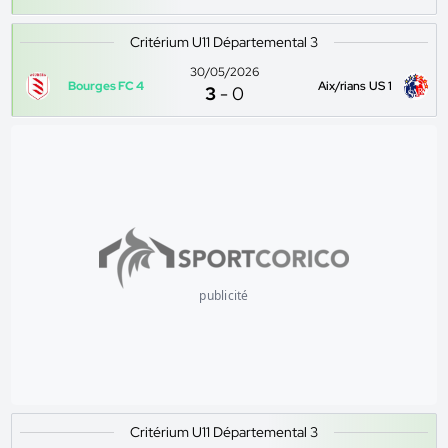
Critérium U11 Départemental 3
30/05/2026
Bourges FC 4
Aix/rians US 1
3
-
0
publicité
Critérium U11 Départemental 3