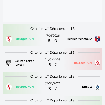
Critérium U11 Départemental 3
17/01/2026
Bourges FC 4
Henrich Menetou 2
5
-
0
Critérium U11 Départemental 3
24/01/2026
Jeunes Terres
Bourges FC 4
5
-
2
Vives 1
Critérium U11 Départemental 3
07/02/2026
Bourges FC 4
EBSV 2
3
-
2
Critérium U11 Départemental 3