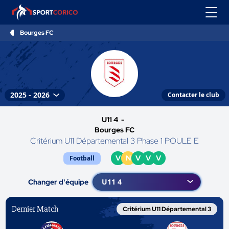
Bourges FC
Contacter le club
U11 4 -
Bourges FC
Critérium U11 Départemental 3 Phase 1 POULE E
V
N
V
V
V
Football
Changer d'équipe
Dernier Match
Critérium U11 Départemental 3