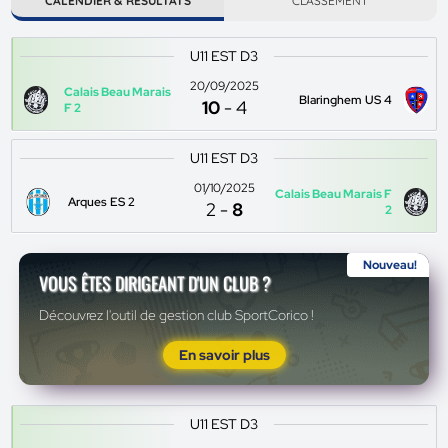
CALENDIER & RÉSULTATS
CLASSEMENT
U11 EST D3
20/09/2025
Calais Beau Marais
Blaringhem US 4
10
-
4
F 2
U11 EST D3
01/10/2025
Calais Beau Marais F
Arques ES 2
2
-
8
2
Nouveau!
VOUS ÊTES DIRIGEANT D'UN CLUB ?
Découvrez l'outil de gestion club SportCorico !
En savoir plus
U11 EST D3