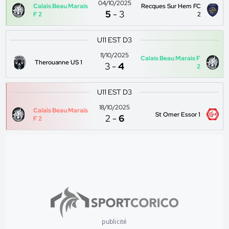
04/10/2025
Calais Beau Marais
Recques Sur Hem FC
5
-
3
F 2
2
U11 EST D3
11/10/2025
Calais Beau Marais F
Therouanne US 1
3
-
4
2
U11 EST D3
18/10/2025
Calais Beau Marais
St Omer Essor 1
2
-
6
F 2
publicité