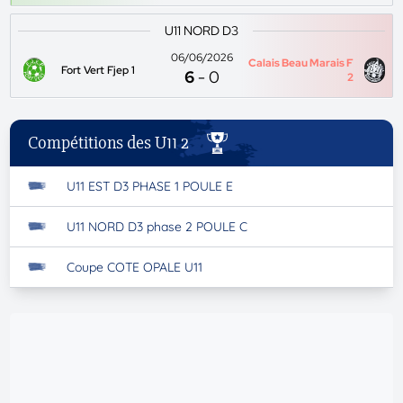
U11 NORD D3
06/06/2026
Calais Beau Marais F
Fort Vert Fjep 1
6
-
0
2
Compétitions des U11 2
U11 EST D3 PHASE 1 POULE E
U11 NORD D3 phase 2 POULE C
Coupe COTE OPALE U11