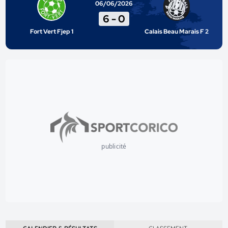
06/06/2026
6
-
0
Fort Vert Fjep 1
Calais Beau Marais F 2
publicité