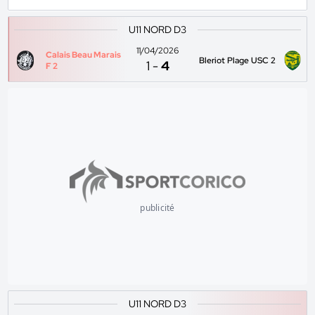
U11 NORD D3
11/04/2026
Calais Beau Marais
Bleriot Plage USC 2
1
-
4
F 2
publicité
U11 NORD D3