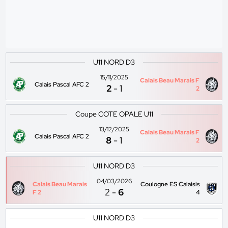
U11 NORD D3
15/11/2025
Calais Beau Marais F
Calais Pascal AFC 2
2
-
1
2
Coupe COTE OPALE U11
13/12/2025
Calais Beau Marais F
Calais Pascal AFC 2
8
-
1
2
U11 NORD D3
04/03/2026
Calais Beau Marais
Coulogne ES Calaisis
2
-
6
F 2
4
U11 NORD D3