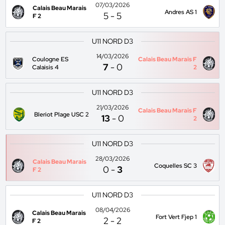
07/03/2026
Calais Beau Marais
Andres AS 1
5
-
5
F 2
U11 NORD D3
14/03/2026
Coulogne ES
Calais Beau Marais F
7
-
0
Calaisis 4
2
U11 NORD D3
21/03/2026
Calais Beau Marais F
Bleriot Plage USC 2
13
-
0
2
U11 NORD D3
28/03/2026
Calais Beau Marais
Coquelles SC 3
0
-
3
F 2
U11 NORD D3
08/04/2026
Calais Beau Marais
Fort Vert Fjep 1
2
-
2
F 2