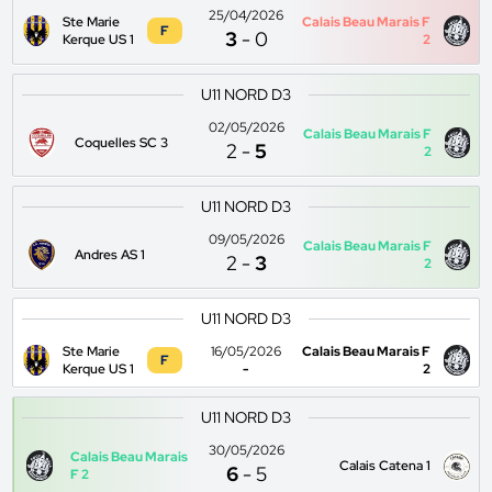
25/04/2026
Ste Marie
Calais Beau Marais F
F
3
-
0
Kerque US 1
2
U11 NORD D3
02/05/2026
Calais Beau Marais F
Coquelles SC 3
2
-
5
2
U11 NORD D3
09/05/2026
Calais Beau Marais F
Andres AS 1
2
-
3
2
U11 NORD D3
Ste Marie
16/05/2026
Calais Beau Marais F
F
Kerque US 1
-
2
U11 NORD D3
30/05/2026
Calais Beau Marais
Calais Catena 1
6
-
5
F 2