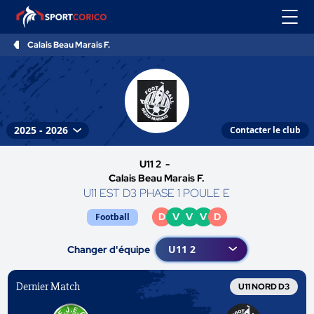
Calais Beau Marais F.
Contacter le club
U11 2 -
Calais Beau Marais F.
U11 EST D3 PHASE 1 POULE E
D
V
V
V
D
Football
Changer d'équipe
Dernier Match
U11 NORD D3