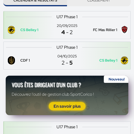
CALENDIER & RÉSULTATS
CLASSEMENT
U17 Phase 1
20/09/2025
CS Belley 1
FC Mas Rillier 1
4
-
2
U17 Phase 1
04/10/2025
CDF 1
CS Belley 1
2
-
5
Nouveau!
VOUS ÊTES DIRIGEANT D'UN CLUB ?
Découvrez l'outil de gestion club SportCorico !
En savoir plus
U17 Phase 1