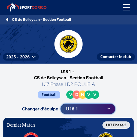
CS de Belleysan - Section Football
Contacter le club
U18 1 -
CS de Belleysan - Section Football
U17 Phase 1 D2 POULE A
V
D
N
V
V
Football
Changer d'équipe
Dernier Match
U17 Phase 2