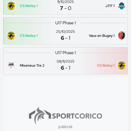
11/10/2025
CS Belley 1
J.F.F 1
7
-
0
U17 Phase 1
25/10/2025
CS Belley 1
Vaux en Bugey 1
6
-
1
U17 Phase 1
08/11/2025
Miserieux Tre 2
CS Belley 1
6
-
1
publicité