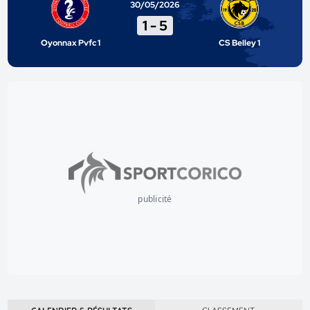
30/05/2026
1
-
5
Oyonnax Pvfc 1
CS Belley 1
publicité