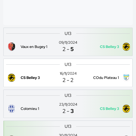
U13
09/11/2024
Vaux en Bugey 1
CS Belley 3
2
-
5
U13
16/11/2024
CS Belley 3
COdu Plateau 1
2
-
2
U13
23/11/2024
Colomieu 1
CS Belley 3
2
-
3
U13
30/11/2024