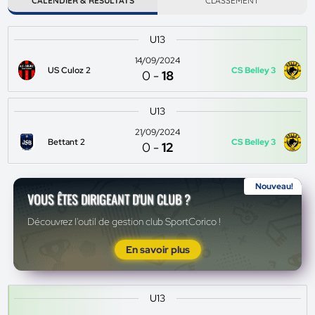
CALENDIER & RÉSULTATS
CLASSEMENT
U13
14/09/2024
US Culoz 2
CS Belley 3
0
-
18
U13
21/09/2024
Bettant 2
CS Belley 3
0
-
12
Nouveau!
VOUS ÊTES DIRIGEANT D'UN CLUB ?
Découvrez l'outil de gestion club SportCorico !
En savoir plus
U13