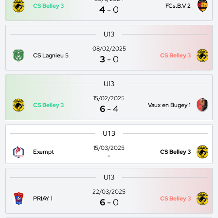
CS Belley 3
FCs.B.V 2
4
-
0
U13
08/02/2025
CS Lagnieu 5
CS Belley 3
3
-
0
U13
15/02/2025
CS Belley 3
Vaux en Bugey 1
6
-
4
U13
15/03/2025
Exempt
CS Belley 3
-
U13
22/03/2025
PRIAY 1
CS Belley 3
6
-
0