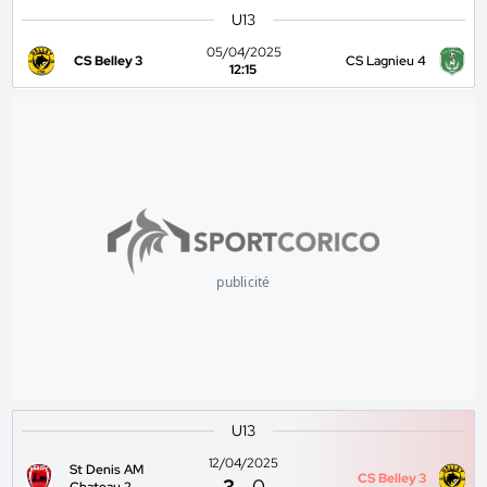
U13
05/04/2025
CS Belley 3
CS Lagnieu 4
12:15
publicité
U13
12/04/2025
St Denis AM
CS Belley 3
3
-
0