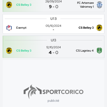
28/09/2024
FC Artemare
CS Belley 3
9
-
0
Valromey 1
U13
05/10/2024
Exempt
CS Belley 3
-
U13
12/10/2024
CS Belley 3
CS Lagnieu 4
4
-
0
publicité