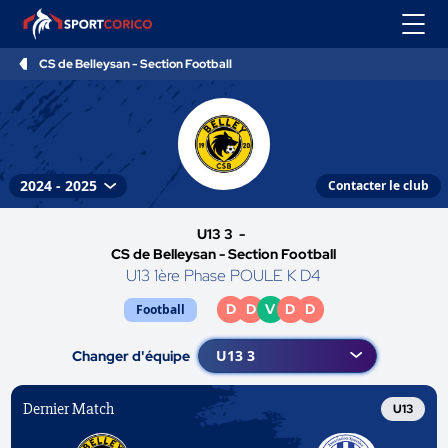
CS de Belleysan - Section Football
Contacter le club
U13 3 -
CS de Belleysan - Section Football
U13 1ère Phase POULE K D4
D
D
V
D
D
Football
Changer d'équipe
Dernier Match
U13