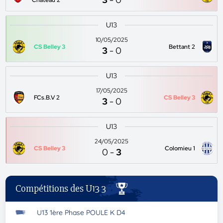
Chateau 2
U13
10/05/2025
CS Belley 3
Bettant 2
3
-
0
U13
17/05/2025
FCs.B.V 2
CS Belley 3
3
-
0
U13
24/05/2025
CS Belley 3
Colomieu 1
0
-
3
Compétitions des U13 3
U13 1ère Phase POULE K D4