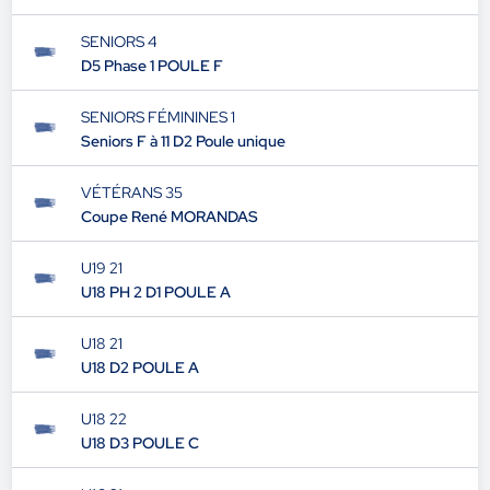
SENIORS 4
D5 Phase 1 POULE F
SENIORS FÉMININES 1
Seniors F à 11 D2 Poule unique
VÉTÉRANS 35
Coupe René MORANDAS
U19 21
U18 PH 2 D1 POULE A
U18 21
U18 D2 POULE A
U18 22
U18 D3 POULE C