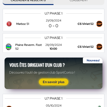
CALENDIER & RÉSULTATS
CLASSEMENT
U7 PHASE 1
21/09/2024
Marboz 51
CS Viriat 52
0
-
0
U7 PHASE 1
Plaine Reverm. Foot
28/09/2024
CS Viriat 52
52
10:00
Nouveau!
VOUS ÊTES DIRIGEANT D'UN CLUB ?
Découvrez l'outil de gestion club SportCorico !
En savoir plus
U7 PHASE 1
05/10/2024