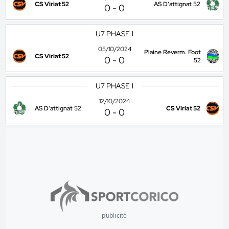
CS Viriat 52
AS D'attignat 52
0
-
0
U7 PHASE 1
05/10/2024
Plaine Reverm. Foot
CS Viriat 52
0
-
0
52
U7 PHASE 1
12/10/2024
AS D'attignat 52
CS Viriat 52
0
-
0
publicité