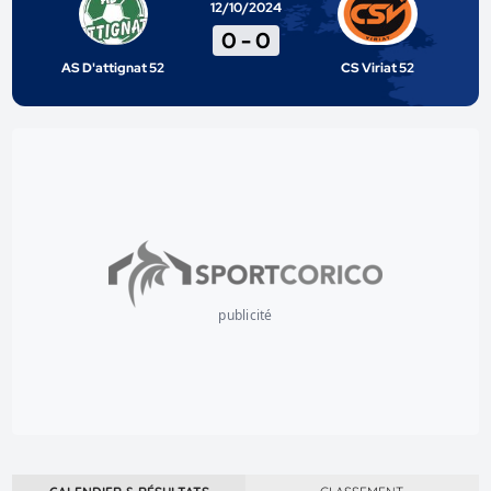
12/10/2024
0
-
0
AS D'attignat 52
CS Viriat 52
publicité