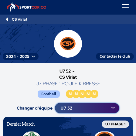
CS Viriat
Contacter le club
U7 52 -
CS Viriat
U7 PHASE 1 POULE K BRESSE
N
N
N
N
N
Football
Changer d'équipe
Dernier Match
U7 PHASE 1