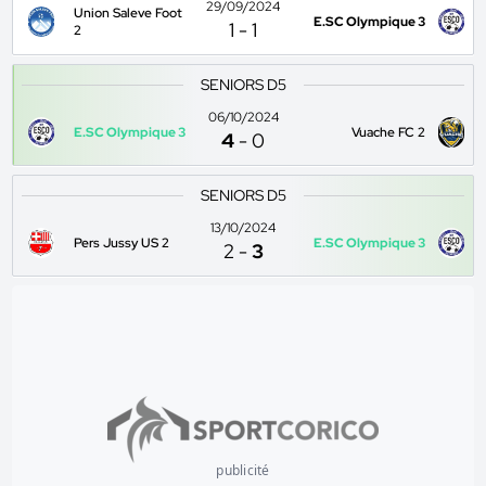
29/09/2024
Union Saleve Foot
E.SC Olympique 3
1
-
1
2
SENIORS D5
06/10/2024
E.SC Olympique 3
Vuache FC 2
4
-
0
SENIORS D5
13/10/2024
Pers Jussy US 2
E.SC Olympique 3
2
-
3
publicité