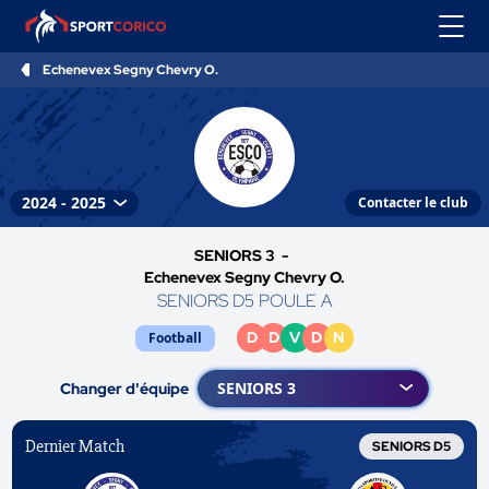
Echenevex Segny Chevry O.
Contacter le club
SENIORS 3 -
Echenevex Segny Chevry O.
SENIORS D5 POULE A
D
D
V
D
N
Football
Changer d'équipe
Dernier Match
SENIORS D5