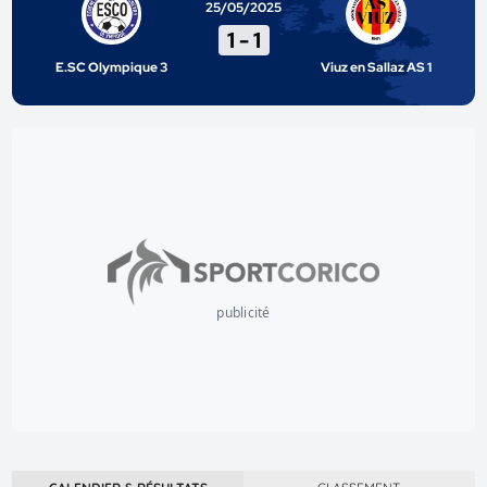
25/05/2025
1
-
1
E.SC Olympique 3
Viuz en Sallaz AS 1
publicité