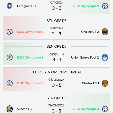
10/11/2024
Perrignier CSl. 3
E.SC Olympique 3
0
-
3
SENIORS D5
17/11/2024
E.SC Olympique 3
Challex US 2
2
-
3
SENIORS D5
24/11/2024
E.SC Olympique 3
Union Saleve Foot 2
4
-
1
COUPE SENIORS 2EME NIVEAU
08/12/2024
E.SC Olympique 3
Challex US 1
0
-
5
SENIORS D5
15/03/2025
Vuache FC 2
E.SC Olympique 3
3
-
5