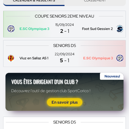
CALENDIER & RÉSULTATS
CLASSEMENT
COUPE SENIORS 2EME NIVEAU
15/09/2024
E.SC Olympique 3
Foot Sud Gessien 2
2
-
1
SENIORS D5
22/09/2024
Viuz en Sallaz AS 1
E.SC Olympique 3
5
-
1
Nouveau!
VOUS ÊTES DIRIGEANT D'UN CLUB ?
Découvrez l'outil de gestion club SportCorico !
En savoir plus
SENIORS D5