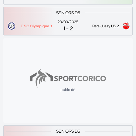
SENIORS D5
23/03/2025
E.SC Olympique 3
Pers Jussy US 2
1
-
2
publicité
SENIORS D5