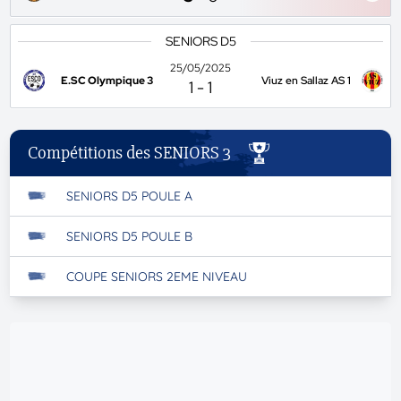
SENIORS D5
25/05/2025
E.SC Olympique 3
Viuz en Sallaz AS 1
1
-
1
Compétitions des SENIORS 3
SENIORS D5 POULE A
SENIORS D5 POULE B
COUPE SENIORS 2EME NIVEAU