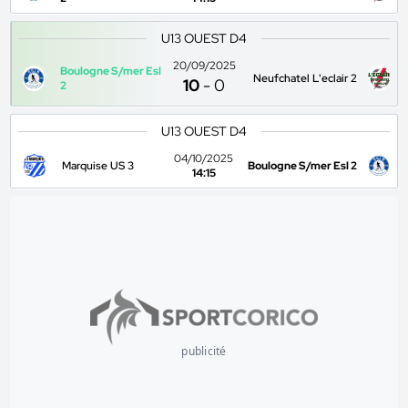
U13 OUEST D4
20/09/2025
Boulogne S/mer Esl
Neufchatel L'eclair 2
10
-
0
2
U13 OUEST D4
04/10/2025
Marquise US 3
Boulogne S/mer Esl 2
14:15
publicité