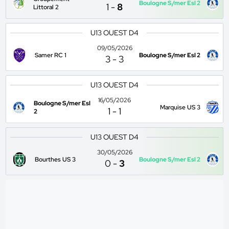
Boulogne S/mer Esl 2
1
-
8
Littoral 2
U13 OUEST D4
09/05/2026
Samer RC 1
Boulogne S/mer Esl 2
3
-
3
U13 OUEST D4
16/05/2026
Boulogne S/mer Esl
Marquise US 3
1
-
1
2
U13 OUEST D4
30/05/2026
Bourthes US 3
Boulogne S/mer Esl 2
0
-
3