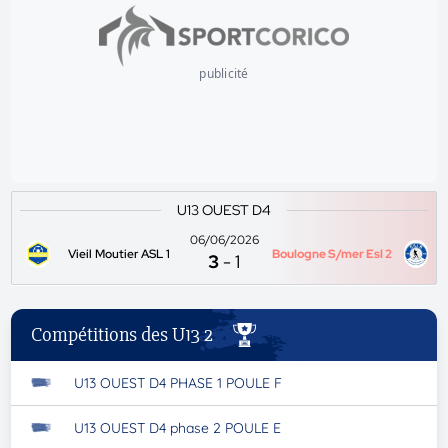
publicité
U13 OUEST D4
06/06/2026
Vieil Moutier ASL 1
Boulogne S/mer Esl 2
3
-
1
Compétitions des U13 2
U13 OUEST D4 PHASE 1 POULE F
U13 OUEST D4 phase 2 POULE E