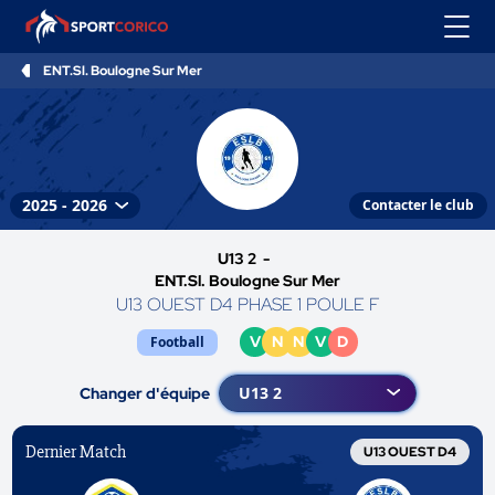
ENT.Sl. Boulogne Sur Mer
Contacter le club
U13 2 -
ENT.Sl. Boulogne Sur Mer
U13 OUEST D4 PHASE 1 POULE F
V
N
N
V
D
Football
Changer d'équipe
Dernier Match
U13 OUEST D4