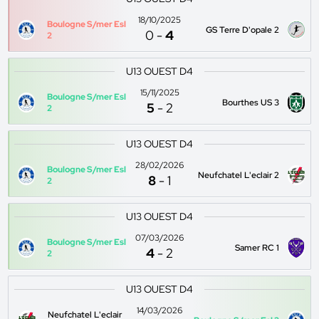
18/10/2025
Boulogne S/mer Esl
GS Terre D'opale 2
0
-
4
2
U13 OUEST D4
15/11/2025
Boulogne S/mer Esl
Bourthes US 3
5
-
2
2
U13 OUEST D4
28/02/2026
Boulogne S/mer Esl
Neufchatel L'eclair 2
8
-
1
2
U13 OUEST D4
07/03/2026
Boulogne S/mer Esl
Samer RC 1
4
-
2
2
U13 OUEST D4
14/03/2026
Neufchatel L'eclair