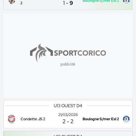
Boulogne S/mer Esl 2
1
-
9
2
publicité
U13 OUEST D4
21/03/2026
Condette JS 2
Boulogne S/mer Esl 2
2
-
2