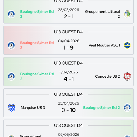
U13 OUEST D4
28/03/2026
Boulogne S/mer Esl
Groupement Littoral
2
-
1
2
2
U13 OUEST D4
04/04/2026
Boulogne S/mer Esl
Vieil Moutier ASL 1
1
-
9
2
U13 OUEST D4
11/04/2026
Boulogne S/mer Esl
Condette JS 2
4
-
1
2
U13 OUEST D4
25/04/2026
Marquise US 3
Boulogne S/mer Esl 2
0
-
10
U13 OUEST D4
02/05/2026
Groupement