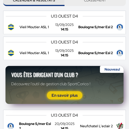
CALENDIER & RÉSULTATS
CLASSEMENT
U13 OUEST D4
13/09/2025
Vieil Moutier ASL 1
Boulogne S/mer Esl 2
14:15
U13 OUEST D4
13/09/2025
Vieil Moutier ASL 1
Boulogne S/mer Esl 2
14:15
Nouveau!
VOUS ÊTES DIRIGEANT D'UN CLUB ?
Découvrez l'outil de gestion club SportCorico !
En savoir plus
U13 OUEST D4
Boulogne S/mer Esl
20/09/2025
Neufchatel L'eclair 2
2
14:15