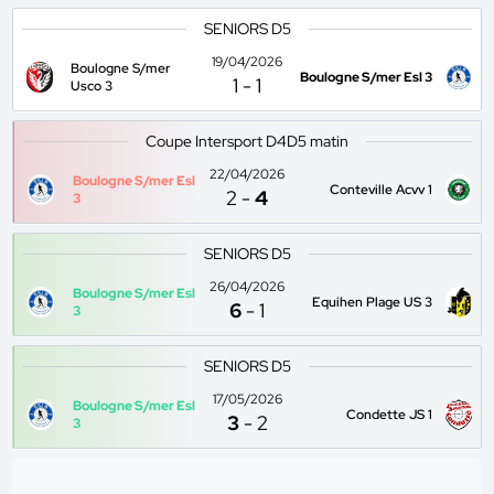
SENIORS D5
19/04/2026
Boulogne S/mer
Boulogne S/mer Esl 3
1
-
1
Usco 3
Coupe Intersport D4D5 matin
22/04/2026
Boulogne S/mer Esl
Conteville Acvv 1
2
-
4
3
SENIORS D5
26/04/2026
Boulogne S/mer Esl
Equihen Plage US 3
6
-
1
3
SENIORS D5
17/05/2026
Boulogne S/mer Esl
Condette JS 1
3
-
2
3