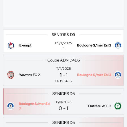
SENIORS D5
09/11/2025
Exempt
Boulogne S/mer Esl 3
-
Coupe ADN D4D5
11/11/2025
1
-
1
Wavrans FC 2
Boulogne S/mer Esl 3
TABS : 4 - 2
SENIORS D5
16/11/2025
Boulogne S/mer Esl
Outreau ASF 3
0
-
1
3
SENIORS D5