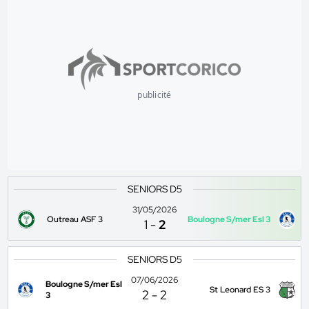
publicité
SENIORS D5
31/05/2026
Outreau ASF 3
Boulogne S/mer Esl 3
1
-
2
SENIORS D5
07/06/2026
Boulogne S/mer Esl
St Leonard ES 3
2
-
2
3