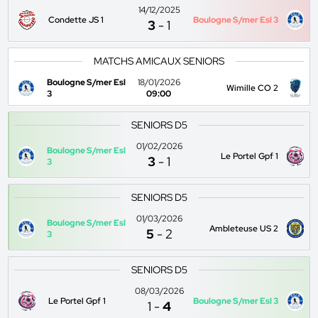
14/12/2025
Condette JS 1
Boulogne S/mer Esl 3
3
-
1
MATCHS AMICAUX SENIORS
Boulogne S/mer Esl
18/01/2026
Wimille CO 2
3
09:00
SENIORS D5
01/02/2026
Boulogne S/mer Esl
Le Portel Gpf 1
3
-
1
3
SENIORS D5
01/03/2026
Boulogne S/mer Esl
Ambleteuse US 2
5
-
2
3
SENIORS D5
08/03/2026
Le Portel Gpf 1
Boulogne S/mer Esl 3
1
-
4