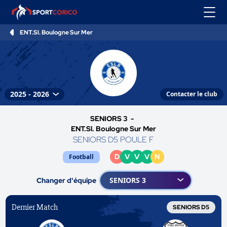
ENT.Sl. Boulogne Sur Mer
Contacter le club
SENIORS 3 -
ENT.Sl. Boulogne Sur Mer
SENIORS D5 POULE F
D
V
V
V
N
Football
Changer d'équipe
Dernier Match
SENIORS D5