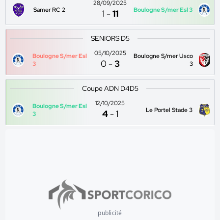
28/09/2025
Samer RC 2
Boulogne S/mer Esl 3
1
-
11
SENIORS D5
05/10/2025
Boulogne S/mer Esl
Boulogne S/mer Usco
0
-
3
3
3
Coupe ADN D4D5
12/10/2025
Boulogne S/mer Esl
Le Portel Stade 3
4
-
1
3
publicité