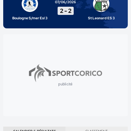
07/06/2026
2
-
2
Boulogne S/mer Esl 3
St Leonard ES 3
publicité