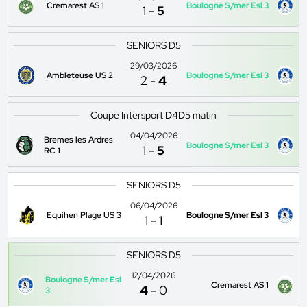
Cremarest AS 1
Boulogne S/mer Esl 3
1
-
5
SENIORS D5
29/03/2026
Ambleteuse US 2
Boulogne S/mer Esl 3
2
-
4
Coupe Intersport D4D5 matin
04/04/2026
Bremes les Ardres
Boulogne S/mer Esl 3
1
-
5
RC 1
SENIORS D5
06/04/2026
Equihen Plage US 3
Boulogne S/mer Esl 3
1
-
1
SENIORS D5
12/04/2026
Boulogne S/mer Esl
Cremarest AS 1
4
-
0
3