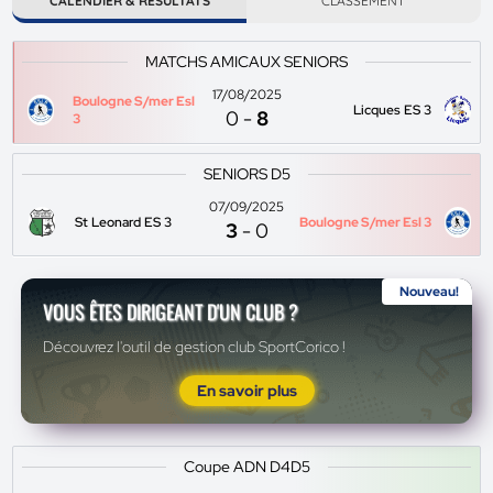
CALENDIER & RÉSULTATS
CLASSEMENT
MATCHS AMICAUX SENIORS
17/08/2025
Boulogne S/mer Esl
Licques ES 3
0
-
8
3
SENIORS D5
07/09/2025
St Leonard ES 3
Boulogne S/mer Esl 3
3
-
0
Nouveau!
VOUS ÊTES DIRIGEANT D'UN CLUB ?
Découvrez l'outil de gestion club SportCorico !
En savoir plus
Coupe ADN D4D5