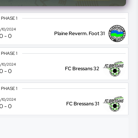
 PHASE 1
/10/2024
Plaine Reverm. Foot 31
0
-
0
 PHASE 1
/10/2024
FC Bressans 32
0
-
0
 PHASE 1
/10/2024
FC Bressans 31
0
-
0