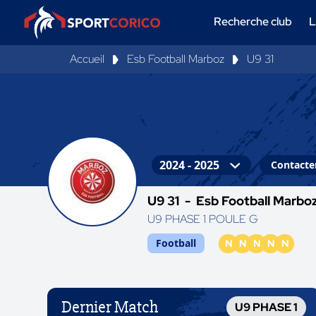
Recherche club
L
Accueil
Esb Football Marboz
U9 31
Contacter
U9 31 -
Esb Football Marbo
U9 PHASE 1 POULE G
Football
N
N
N
N
N
Dernier Match
U9 PHASE 1