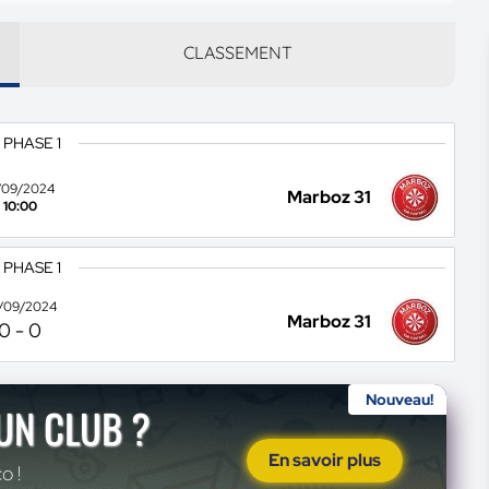
CLASSEMENT
 PHASE 1
/09/2024
Marboz 31
10:00
 PHASE 1
/09/2024
Marboz 31
0
-
0
Nouveau!
'UN CLUB ?
En savoir plus
o !