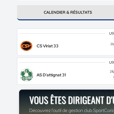
CALENDIER & RÉSULTATS
U9
21
CS Viriat 33
U9
28
AS D'attignat 31
VOUS ÊTES DIRIGEANT D
Découvrez l'outil de gestion club SportCoric