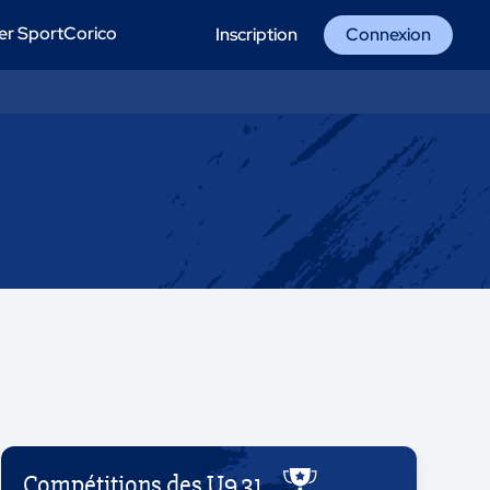
er SportCorico
Inscription
Connexion
Compétitions des U9 31