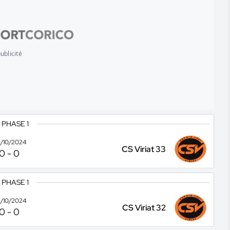
ublicité
 PHASE 1
/10/2024
CS Viriat 33
0
-
0
 PHASE 1
/10/2024
CS Viriat 32
0
-
0