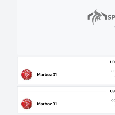
p
U9
05
Marboz 31
U9
05
Marboz 31