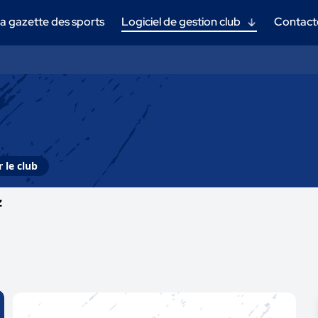
a gazette des sports
Logiciel de gestion club
Contact
 le club
z