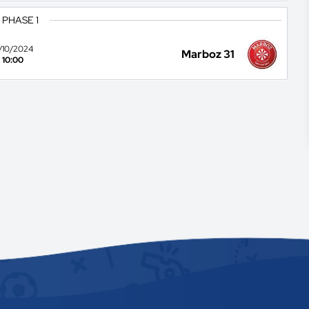
 PHASE 1
2/10/2024
Marboz 31
10:00