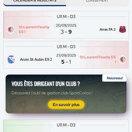
CALENDIER & RÉSULTATS
CLASSEMENT
U11 M - D3
20/09/2025
St Laurent Feuchy
Arras FA 3
3
-
9
ES 1
U11 M - D3
27/09/2025
St Laurent Feuchy ES
Anzin St Aubin ES 2
5
-
1
1
Nouveau!
VOUS ÊTES DIRIGEANT D'UN CLUB ?
Découvrez l'outil de gestion club SportCorico !
En savoir plus
U11 M - D3