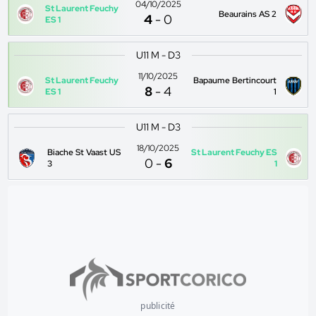
04/10/2025
St Laurent Feuchy
Beaurains AS 2
4
-
0
ES 1
U11 M - D3
11/10/2025
St Laurent Feuchy
Bapaume Bertincourt
8
-
4
ES 1
1
U11 M - D3
18/10/2025
Biache St Vaast US
St Laurent Feuchy ES
0
-
6
3
1
publicité