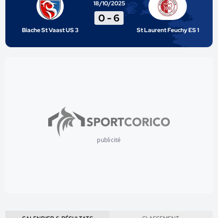
18/10/2025
0
-
6
Biache St Vaast US 3
St Laurent Feuchy ES 1
publicité