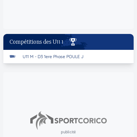
Compétitions des U11 1
U11 M - D3 1ere Phase POULE J
publicité