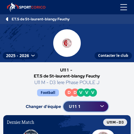
ET.S de St-laurent-blangy Feuchy
Contacter le club
U11 1 -
ET.S de St-laurent-blangy Feuchy
U11 M - D3 1ere Phase POULE J
D
D
V
V
V
Football
Changer d'équipe
Dernier Match
U11 M - D3